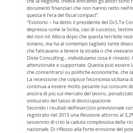
che la Regione. Invece entrambi gli attori sono 
documenti finanziari che non hanno retto nell’i
questa è l’era del fiscal compact”.
“Esistono – ha detto il presidente del Di.S.Te C
depressa come la Sicilia, casi di successo, testi
del non oil. Allora dopo che questa terribile rec
isolano, ma ha al contempo tagliato tante dise
che faticavano a tenere la strada o che vivevano
Diste Consulting-, individuiamo cosa è rimasto. 
attenzionate e supportate. Questa può essere la s
che concentrarsi su politiche economiche, che la
La recessione che colpisce l’economia siciliana 
continua a essere molto pesante sui consumi dell
ancora di più sul mercato del lavoro, penalizza
smisurato del tasso di disoccupazione.
Secondo i risultati dell’esercizio previsionale co
registrato nel 2013 una flessione attorno al 3,2%,
sessennio di crisi la caduta complessiva della ricc
nazionale. Di riflesso alla forte erosione del pot