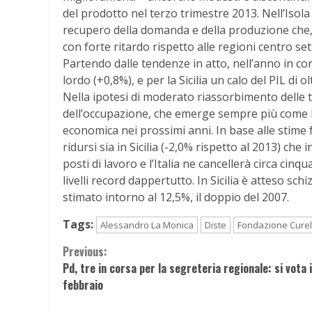
del prodotto nel terzo trimestre 2013. Nell’Iso
recupero della domanda e della produzione che, 
con forte ritardo rispetto alle regioni centro s
Partendo dalle tendenze in atto, nell’anno in co
lordo (+0,8%), e per la Sicilia un calo del PIL di o
Nella ipotesi di moderato riassorbimento delle t
dell’occupazione, che emerge sempre più come la
economica nei prossimi anni. In base alle stime
ridursi sia in Sicilia (-2,0% rispetto al 2013) che i
posti di lavoro e l’Italia ne cancellerà circa cinq
livelli record dappertutto. In Sicilia è atteso sc
stimato intorno al 12,5%, il doppio del 2007.
Tags:
Alessandro La Monica
Diste
Fondazione Curel
Continue
Previous:
Pd, tre in corsa per la segreteria regionale: si vota i
Reading
febbraio