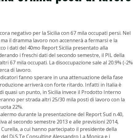
ora negativo per la Sicilia con 67 mila occupati persi. Nel
ale ma il dramma lavoro non accennerà a fermarsi e la
o i dati del 40mo Report Sicilia presentato alla
rando i freschi dati del secondo semestre, il PIL della
i altri 67 mila occupati. La disoccupazione sale al 20.9% (-2%
erca di lavoro.
indicatori fanno sperare in una attenuazione della fase
roduzione arriverà con forte ritardo. Infatti in Italia è
di quasi un punto, in Sicilia invece il Prodotto Interno
anno per strada altri 25/30 mila posti di lavoro con la
quota 22%.
 Palermo durante la presentazione del Report Sud n.40,
ativa al secondo semestre 2013 e alle previsioni 2014,
Curella, a cui hanno partecipato il presidente della
 del Di.S.Te Consulting Alessandro La Monica e i