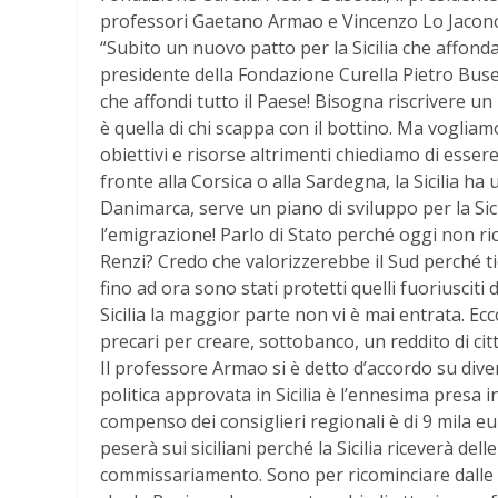
professori Gaetano Armao e Vincenzo Lo Jacon
“Subito un nuovo patto per la Sicilia che affon
presidente della Fondazione Curella Pietro Busetta
che affondi tutto il Paese! Bisogna riscrivere un
è quella di chi scappa con il bottino. Ma vogli
obiettivi e risorse altrimenti chiediamo di esse
fronte alla Corsica o alla Sardegna, la Sicilia ha
Danimarca, serve un piano di sviluppo per la Sicil
l’emigrazione! Parlo di Stato perché oggi non ri
Renzi? Credo che valorizzerebbe il Sud perché ti
fino ad ora sono stati protetti quelli fuoriusciti 
Sicilia la maggior parte non vi è mai entrata. Ecco
precari per creare, sottobanco, un reddito di ci
Il professore Armao si è detto d’accordo su diver
politica approvata in Sicilia è l’ennesima presa in
compenso dei consiglieri regionali è di 9 mila e
peserà sui siciliani perché la Sicilia riceverà del
commissariamento. Sono per ricominciare dalle im