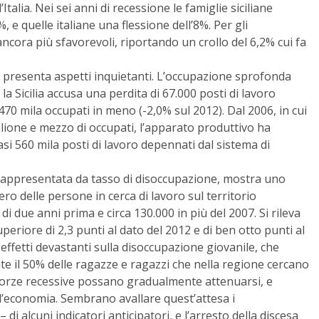
Italia. Nei sei anni di recessione le famiglie siciliane
, e quelle italiane una flessione dell’8%. Per gli
ancora più sfavorevoli, riportando un crollo del 6,2% cui fa
le presenta aspetti inquietanti. L’occupazione sprofonda
 la Sicilia accusa una perdita di 67.000 posti di lavoro
 470 mila occupati in meno (-2,0% sul 2012). Dal 2006, in cui
 milione e mezzo di occupati, l’apparato produttivo ha
asi 560 mila posti di lavoro depennati dal sistema di
, rappresentata da tasso di disoccupazione, mostra uno
ro delle persone in cerca di lavoro sul territorio
 di due anni prima e circa 130.000 in più del 2007. Si rileva
eriore di 2,3 punti al dato del 2012 e di ben otto punti al
 effetti devastanti sulla disoccupazione giovanile, che
il 50% delle ragazze e ragazzi che nella regione cercano
li forze recessive possano gradualmente attenuarsi, e
l’economia. Sembrano avallare quest’attesa i
i alcuni indicatori anticipatori, e l’arresto della discesa