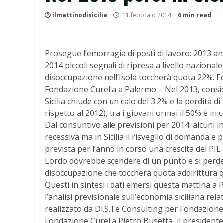
ilmattinodisicilia
11 febbraio 2014
6 min read
Prosegue l’emorragia di posti di lavoro: 2013 anc
2014 piccoli segnali di ripresa a livello nazion
disoccupazione nell’Isola toccherà quota 22%. Ecc
Fondazione Curella a Palermo – Nel 2013, conside
Sicilia chiude con un calo del 3.2% e la perdita d
rispetto al 2012), tra i giovani ormai il 50% è in c
Dal consuntivo alle previsioni per 2014: alcuni 
recessiva ma in Sicilia il risveglio di domanda e p
prevista per l’anno in corso una crescita del PIL 
Lordo dovrebbe scendere di un punto e si perder
disoccupazione che toccherà quota addirittura 
Questi in sintesi i dati emersi questa mattina a
l’analisi previsionale sull’economia siciliana rel
realizzato da Di.S.Te Consulting per Fondazione 
Fondazione Curella Pietro Busetta, il presidente