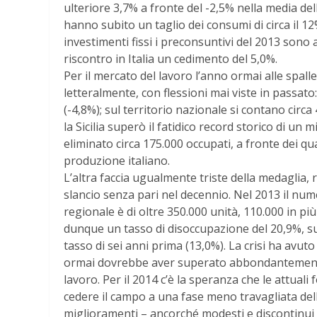
ulteriore 3,7% a fronte del -2,5% nella media dell’
hanno subito un taglio dei consumi di circa il 12%
investimenti fissi i preconsuntivi del 2013 sono 
riscontro in Italia un cedimento del 5,0%.
Per il mercato del lavoro l’anno ormai alle spal
letteralmente, con flessioni mai viste in passato:
(-4,8%); sul territorio nazionale si contano circa
la Sicilia superò il fatidico record storico di un
eliminato circa 175.000 occupati, a fronte dei qu
produzione italiano.
L’altra faccia ugualmente triste della medaglia
slancio senza pari nel decennio. Nel 2013 il nume
regionale è di oltre 350.000 unità, 110.000 in più
dunque un tasso di disoccupazione del 20,9%, sup
tasso di sei anni prima (13,0%). La crisi ha avuto
ormai dovrebbe aver superato abbondantemente 
lavoro. Per il 2014 c’è la speranza che le attua
cedere il campo a una fase meno travagliata del
miglioramenti – ancorché modesti e discontinui – d