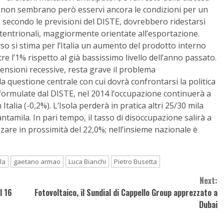
la non sembrano però esservi ancora le condizioni per un
secondo le previsioni del DISTE, dovrebbero ridestarsi
ettentrionali, maggiormente orientate all’esportazione.
rso si stima per l’Italia un aumento del prodotto interno
ltre l’1% rispetto al già bassissimo livello dell’anno passato.
ensioni recessive, resta grave il problema
 questione centrale con cui dovrà confrontarsi la politica
 formulate dal DISTE, nel 2014 l’occupazione continuerà a
n Italia (-0,2%). L’Isola perderà in pratica altri 25/30 mila
uantamila. In pari tempo, il tasso di disoccupazione salirà a
hizzare in prossimità del 22,0%; nell’insieme nazionale è
la
gaetano armao
Luca Bianchi
Pietro Busetta
Next:
l 16
Fotovoltaico, il Sundial di Cappello Group apprezzato a
Dubai