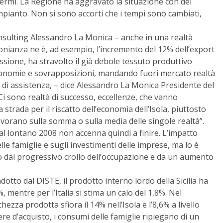
fermi. La Regione ha aggravato la situazione con dei
mpianto. Non si sono accorti che i tempi sono cambiati,
onsulting Alessandro La Monica – anche in una realtà
monianza ne è, ad esempio, l’incremento del 12% dell’export
essione, ha stravolto il già debole tessuto produttivo
conomie e sovrapposizioni, mandando fuori mercato realtà
 di assistenza, – dice Alessandro La Monica Presidente del
Ci sono realtà di successo, eccellenze, che vanno
trada per il riscatto dell’economia dell’Isola, piuttosto
vorano sulla somma o sulla media delle singole realtà”.
dal lontano 2008 non accenna quindi a finire. L’impatto
e famiglie e sugli investimenti delle imprese, ma lo è
to dal progressivo crollo dell’occupazione e da un aumento
ndotto dal DISTE, il prodotto interno lordo della Sicilia ha
 mentre per l’Italia si stima un calo del 1,8%. Nel
hezza prodotta sfiora il 14% nell’Isola e l’8,6% a livello
ere d’acquisto, i consumi delle famiglie ripiegano di un