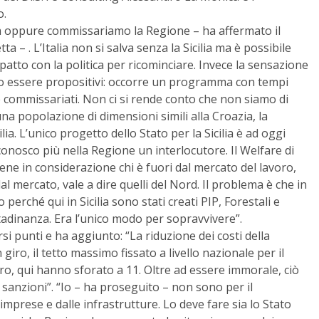
o.
da oppure commissariamo la Regione – ha affermato il
 – . L’Italia non si salva senza la Sicilia ma è possibile
 patto con la politica per ricominciare. Invece la sensazione
amo essere propositivi: occorre un programma con tempi
re commissariati. Non ci si rende conto che non siamo di
 una popolazione di dimensioni simili alla Croazia, la
ia. L’unico progetto dello Stato per la Sicilia è ad oggi
conosco più nella Regione un interlocutore. Il Welfare di
ene in considerazione chi è fuori dal mercato del lavoro,
dal mercato, vale a dire quelli del Nord. Il problema è che in
 perché qui in Sicilia sono stati creati PIP, Forestali e
ttadinanza. Era l’unico modo per sopravvivere”.
si punti e ha aggiunto: “La riduzione dei costi della
 giro, il tetto massimo fissato a livello nazionale per il
uro, qui hanno sforato a 11. Oltre ad essere immorale, ciò
le sanzioni”. “Io – ha proseguito – non sono per il
prese e dalle infrastrutture. Lo deve fare sia lo Stato