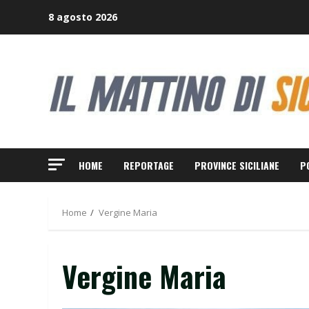
Skip
8 agosto 2026
to
content
HOME
REPORTAGE
PROVINCE SICILIANE
P
Home
Vergine Maria
Vergine Maria