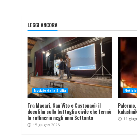
LEGGI ANCORA
Notizie dalla Sicilia
Notizie 
Tra Macari, San Vito e Custonaci: il
Palermo,
docufilm sulla battaglia civile che fermò
kalashnik
la raffineria negli anni Settanta
11 giug
15 giugno 2026