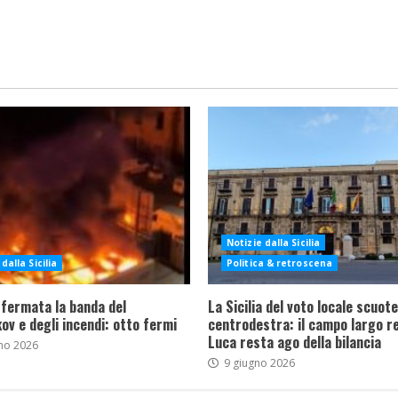
Notizie dalla Sicilia
dalla Sicilia
Politica & retroscena
 fermata la banda del
La Sicilia del voto locale scuote 
ov e degli incendi: otto fermi
centrodestra: il campo largo re
Luca resta ago della bilancia
no 2026
9 giugno 2026