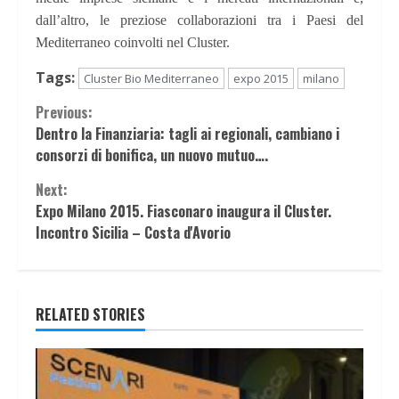
dall’altro, le preziose collaborazioni tra i Paesi del
Mediterraneo coinvolti nel Cluster.
Tags:
Cluster Bio Mediterraneo
expo 2015
milano
Continue
Previous:
Dentro la Finanziaria: tagli ai regionali, cambiano i
Reading
consorzi di bonifica, un nuovo mutuo….
Next:
Expo Milano 2015. Fiasconaro inaugura il Cluster.
Incontro Sicilia – Costa d'Avorio
RELATED STORIES