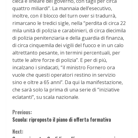
cieca e lineare del governo, con tagli per circa
quattro miliardi”. La mannaia dell’esecutivo,
inoltre, con il blocco del turn over si tradurrà,
rimarcano le tredici sigle, nella “perdita di circa 22
mila unità di polizia e carabinieri, di circa diecimila
di polizia penitenziaria e della guardia di finanza,
di circa cinquemila dei vigili del fuoco e in un calo
altrettanto pesante, in termini percentuali, per
tutte le altre forze di polizia”. E per di più,
incalzano i sindacati, “il ministro Fornero ora
vuole che questi operatori restino in servizio
sino e oltre a 65 anni”. Da qui la manifestazione,
che sarà solo la prima di una serie di “iniziative
eclatanti”, su scala nazionale.
Continue
Previous:
Scuola: riproposto il piano di offerta formativa
Reading
Next: