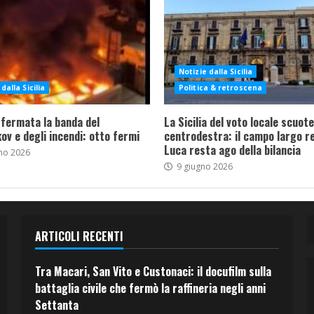
Notizie dalla Sicilia
dalla Sicilia
Politica & retroscena
 fermata la banda del
La Sicilia del voto locale scuote 
ov e degli incendi: otto fermi
centrodestra: il campo largo re
Luca resta ago della bilancia
no 2026
9 giugno 2026
ARTICOLI RECENTI
Tra Macari, San Vito e Custonaci: il docufilm sulla
battaglia civile che fermò la raffineria negli anni
Settanta