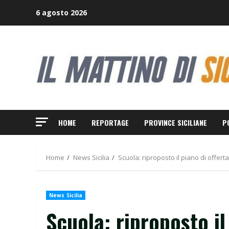
Skip
6 agosto 2026
to
content
HOME
REPORTAGE
PROVINCE SICILIANE
P
Home
News Sicilia
Scuola: riproposto il piano di offert
News Sicilia
Scuola: riproposto il