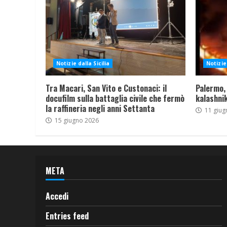
Notizie dalla Sicilia
Notizie 
Tra Macari, San Vito e Custonaci: il
Palermo,
docufilm sulla battaglia civile che fermò
kalashnik
la raffineria negli anni Settanta
11 giug
15 giugno 2026
META
Accedi
Entries feed