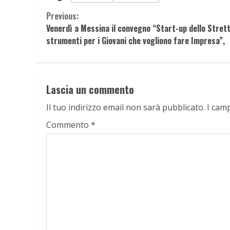
Continue
Previous:
Venerdì a Messina il convegno “Start-up dello Stret
Reading
strumenti per i Giovani che vogliono fare Impresa”,
Lascia un commento
Il tuo indirizzo email non sarà pubblicato.
I cam
Commento
*