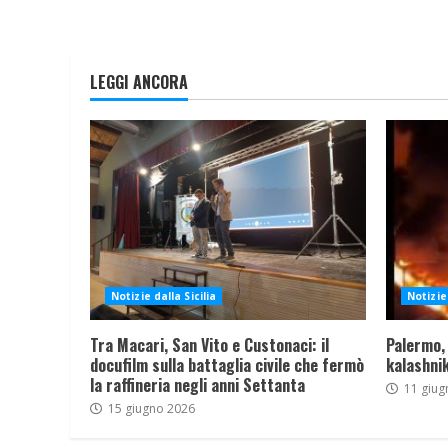
LEGGI ANCORA
Notizie dalla Sicilia
Notizie 
Tra Macari, San Vito e Custonaci: il
Palermo,
docufilm sulla battaglia civile che fermò
kalashnik
la raffineria negli anni Settanta
11 giug
15 giugno 2026