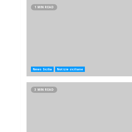
1 MIN READ
News Sicilia
Notizie siciliane
3 MIN READ