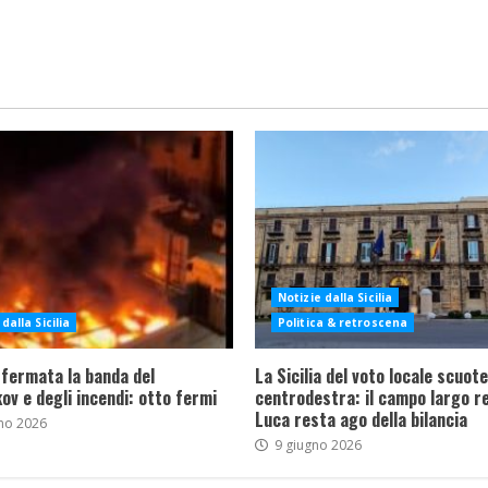
Notizie dalla Sicilia
dalla Sicilia
Politica & retroscena
 fermata la banda del
La Sicilia del voto locale scuote 
ov e degli incendi: otto fermi
centrodestra: il campo largo re
Luca resta ago della bilancia
no 2026
9 giugno 2026