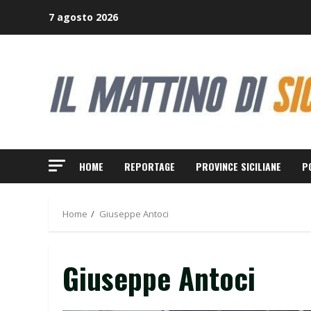
Skip
7 agosto 2026
to
content
HOME
REPORTAGE
PROVINCE SICILIANE
P
Home
Giuseppe Antoci
Giuseppe Antoci