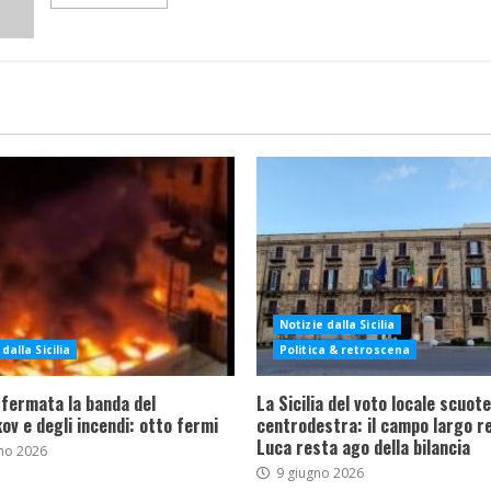
Notizie dalla Sicilia
dalla Sicilia
Politica & retroscena
 fermata la banda del
La Sicilia del voto locale scuote 
ov e degli incendi: otto fermi
centrodestra: il campo largo re
Luca resta ago della bilancia
no 2026
9 giugno 2026