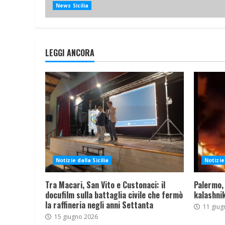
News Sicilia
LEGGI ANCORA
Notizie dalla Sicilia
Notizie 
Tra Macari, San Vito e Custonaci: il
Palermo,
docufilm sulla battaglia civile che fermò
kalashnik
la raffineria negli anni Settanta
11 giug
15 giugno 2026