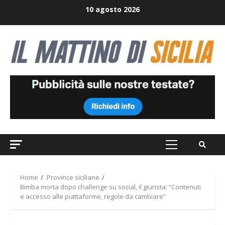
Skip
10 agosto 2026
to
content
Primary
Menu
Home
Province siciliane
Bimba morta dopo challenge su social, il giurista: “Contenuti
e accesso alle piattaforme, regole da cambiare”