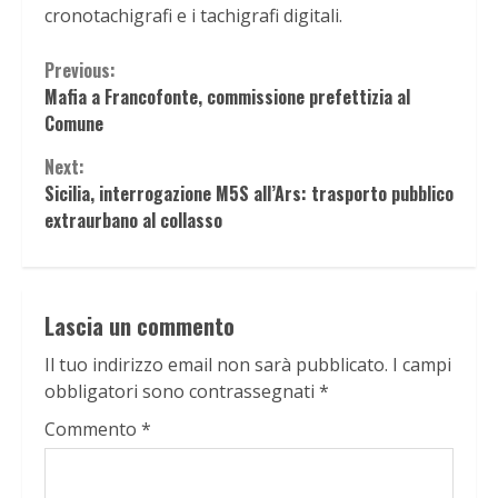
cronotachigrafi e i tachigrafi digitali.
Continue
Previous:
Mafia a Francofonte, commissione prefettizia al
Reading
Comune
Next:
Sicilia, interrogazione M5S all’Ars: trasporto pubblico
extraurbano al collasso
Lascia un commento
Il tuo indirizzo email non sarà pubblicato.
I campi
obbligatori sono contrassegnati
*
Commento
*