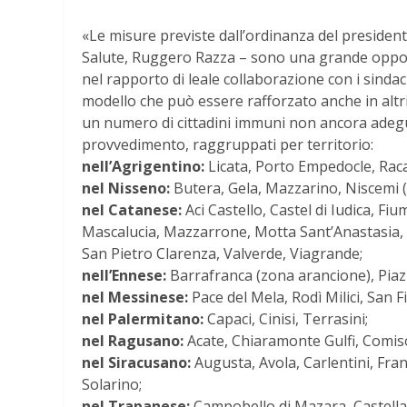
«Le misure previste dall’ordinanza del president
Salute, Ruggero Razza – sono una grande oppor
nel rapporto di leale collaborazione con i sindaci,
modello che può essere rafforzato anche in altr
un numero di cittadini immuni non ancora adegua
provvedimento, raggruppati per territorio:
nell’Agrigentino:
Licata, Porto Empedocle, Rac
nel Nisseno:
Butera, Gela, Mazzarino, Niscemi (
nel Catanese:
Aci Castello, Castel di Iudica, Fi
Mascalucia, Mazzarrone, Motta Sant’Anastasia, 
San Pietro Clarenza, Valverde, Viagrande;
nell’Ennese:
Barrafranca (zona arancione), Piaz
nel Messinese:
Pace del Mela, Rodì Milici, San F
nel Palermitano:
Capaci, Cinisi, Terrasini;
nel Ragusano:
Acate, Chiaramonte Gulfi, Comiso,
nel Siracusano:
Augusta, Avola, Carlentini, Fran
Solarino;
nel Trapanese:
Campobello di Mazara, Castellam