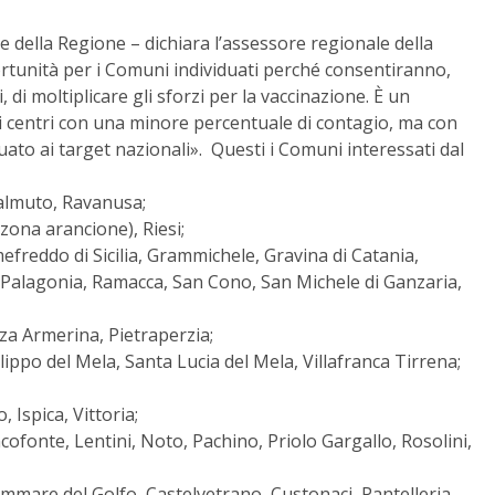
e della Regione – dichiara l’assessore regionale della
tunità per i Comuni individuati perché consentiranno,
 di moltiplicare gli sforzi per la vaccinazione. È un
i centri con una minore percentuale di contagio, ma con
to ai target nazionali». Questi i Comuni interessati dal
almuto, Ravanusa;
zona arancione), Riesi;
umefreddo di Sicilia, Grammichele, Gravina di Catania,
Palagonia, Ramacca, San Cono, San Michele di Ganzaria,
za Armerina, Pietraperzia;
ilippo del Mela, Santa Lucia del Mela, Villafranca Tirrena;
 Ispica, Vittoria;
cofonte, Lentini, Noto, Pachino, Priolo Gargallo, Rosolini,
mare del Golfo, Castelvetrano, Custonaci, Pantelleria.