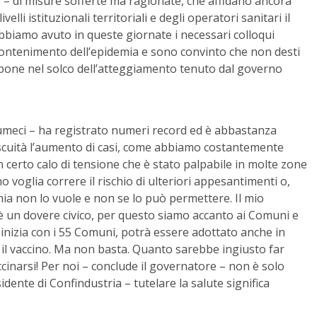
e – di misure sofferte ma ragionate, che affidano ancora
elli istituzionali territoriali e degli operatori sanitari il
biamo avuto in queste giornate i necessari colloqui
 contenimento dell’epidemia e sono convinto che non desti
 pone nel solco dell’atteggiamento tenuto dal governo
sumeci – ha registrato numeri record ed è abbastanza
iscuità l’aumento di casi, come abbiamo costantemente
 certo calo di tensione che è stato palpabile in molte zone
o voglia correre il rischio di ulteriori appesantimenti o,
a non lo vuole e non se lo può permettere. Il mio
 è un dovere civico, per questo siamo accanto ai Comuni e
 inizia con i 55 Comuni, potrà essere adottato anche in
atto il vaccino. Ma non basta. Quanto sarebbe ingiusto far
ccinarsi! Per noi – conclude il governatore – non è solo
idente di Confindustria – tutelare la salute significa