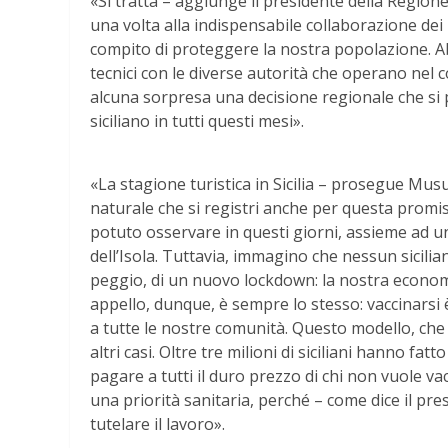
«Si tratta – aggiunge il presidente della Region
una volta alla indispensabile collaborazione dei liv
compito di proteggere la nostra popolazione. Ab
tecnici con le diverse autorità che operano nel
alcuna sorpresa una decisione regionale che si
siciliano in tutti questi mesi».
«La stagione turistica in Sicilia – prosegue Mu
naturale che si registri anche per questa prom
potuto osservare in questi giorni, assieme ad un
dell’Isola. Tuttavia, immagino che nessun sicilian
peggio, di un nuovo lockdown: la nostra economi
appello, dunque, è sempre lo stesso: vaccinarsi
a tutte le nostre comunità. Questo modello, che
altri casi. Oltre tre milioni di siciliani hanno f
pagare a tutti il duro prezzo di chi non vuole va
una priorità sanitaria, perché – come dice il pres
tutelare il lavoro».