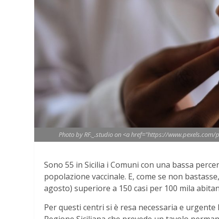
Photo by RF._.studio on <a href="https://www.pexels.com/
Sono 55 in Sicilia i Comuni con una bassa percentu
popolazione vaccinale. E, come se non bastasse,
agosto) superiore a 150 casi per 100 mila abitan
Per questi centri si è resa necessaria e urgente
Regione Siciliana che prevede un tavolo permane