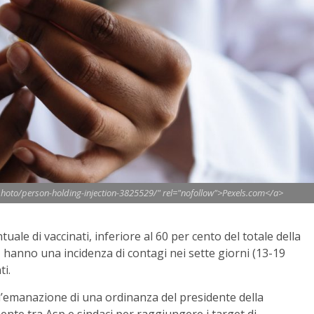
photo/person-holding-injection-3825529/" rel="nofollow">Pexels.com</a>
ale di vaccinati, inferiore al 60 per cento del totale della
 hanno una incidenza di contagi nei sette giorni (13-19
ti.
 l’emanazione di una ordinanza del presidente della
nte tra Asp e sindaci per raggiungere i target di