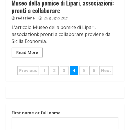
Museo della pomice di Lipari, associazioni:
pronti a collaborare
redazione
26 giugno 2021
L’articolo Museo della pomice di Lipari,
associazioni: pronti a collaborare proviene da
Sicilia Economia.
Read More
Navigazione
Previous
1
2
3
4
5
6
Next
articoli
First name or full name