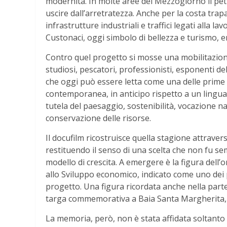
modernità. In molte aree del Mezzogiorno il pet
uscire dall’arretratezza. Anche per la costa tra
infrastrutture industriali e traffici legati alla l
Custonaci, oggi simbolo di bellezza e turismo, er
Contro quel progetto si mosse una mobilitazione 
studiosi, pescatori, professionisti, esponenti de
che oggi può essere letta come una delle prime g
contemporanea, in anticipo rispetto a un lingu
tutela del paesaggio, sostenibilità, vocazione na
conservazione delle risorse.
Il docufilm ricostruisce quella stagione attrave
restituendo il senso di una scelta che non fu s
modello di crescita. A emergere è la figura dell
allo Sviluppo economico, indicato come uno dei p
progetto. Una figura ricordata anche nella parte
targa commemorativa a Baia Santa Margherita, 
La memoria, però, non è stata affidata soltanto a