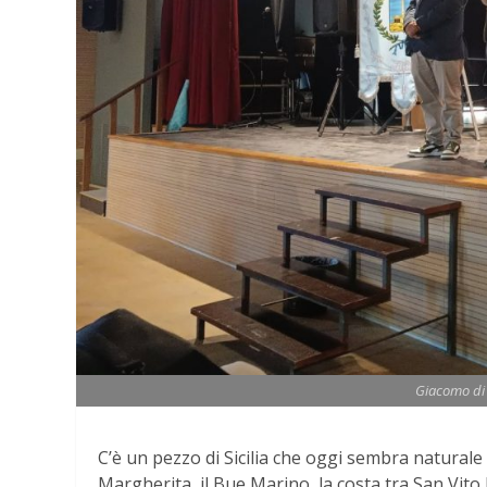
Giacomo di 
C’è un pezzo di Sicilia che oggi sembra naturale 
Margherita, il Bue Marino, la costa tra San Vito