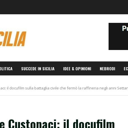
OLITICA
SUCCEDE IN SICILIA
IDEE & OPINIONI
NEBRODI
EC
ci: il docufilm sulla battaglia civile che fermò la raffineria negli anni Setta
e Custonaci: il docufilm