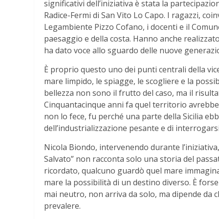
significativi dell’iniziativa è stata la partecipaz
Radice-Fermi di San Vito Lo Capo. I ragazzi, coinv
Legambiente Pizzo Cofano, i docenti e il Comune
paesaggio e della costa. Hanno anche realizzato
ha dato voce allo sguardo delle nuove generazio
È proprio questo uno dei punti centrali della vic
mare limpido, le spiagge, le scogliere e la possib
bellezza non sono il frutto del caso, ma il risultat
Cinquantacinque anni fa quel territorio avrebb
non lo fece, fu perché una parte della Sicilia e
dell’industrializzazione pesante e di interrogars
Nicola Biondo, intervenendo durante l’iniziativa, 
Salvato” non racconta solo una storia del passa
ricordato, qualcuno guardò quel mare immaginand
mare la possibilità di un destino diverso. È forse 
mai neutro, non arriva da solo, ma dipende da chi
prevalere.