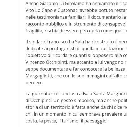
Anche Giacomo Di Girolamo ha richiamato il risch
Vito Lo Capo e Custonaci avrebbe potuto restare c
nelle testimonianze familiari. Il documentario la
racconto pubblico e in strumento di consapevole
fragilità, rischia di essere percepita come qualc
Il sindaco Francesco La Sala ha ricostruito il p
dedicate ai protagonisti di quella mobilitazion
l’obiettivo di ricordare quanti si opposero alla c
Vincenzo Occhipinti, ma accanto a lui vengono rich
seppe documentare e far conoscere la bellezza mi
Margagliotti, che con le sue immagini dall’alto co
perdere.
La giornata si è conclusa a Baia Santa Margheri
di Occhipinti. Un gesto simbolico, ma anche polit
storia di un territorio è fatta anche da chi dice
chi, in un momento in cui sembrava prevalere un’
costa, la pesca, il turismo, il paesaggio.