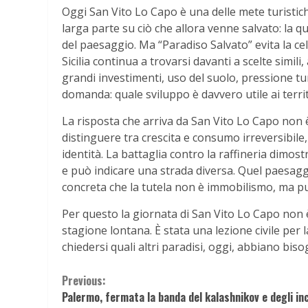
Oggi San Vito Lo Capo è una delle mete turistiche
larga parte su ciò che allora venne salvato: la qua
del paesaggio. Ma “Paradiso Salvato” evita la c
Sicilia continua a trovarsi davanti a scelte simil
grandi investimenti, uso del suolo, pressione turi
domanda: quale sviluppo è davvero utile ai terri
La risposta che arriva da San Vito Lo Capo non è u
distinguere tra crescita e consumo irreversibile,
identità. La battaglia contro la raffineria dimo
e può indicare una strada diversa. Quel paesaggi
concreta che la tutela non è immobilismo, ma p
Per questo la giornata di San Vito Lo Capo non 
stagione lontana. È stata una lezione civile per la
chiedersi quali altri paradisi, oggi, abbiano biso
Continue
Previous:
Palermo, fermata la banda del kalashnikov e degli in