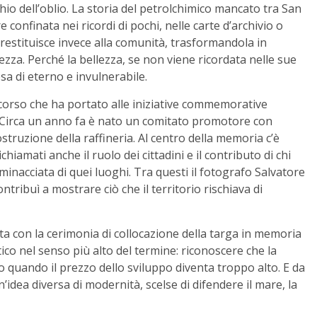
io dell’oblio. La storia del petrolchimico mancato tra San
onfinata nei ricordi di pochi, nelle carte d’archivio o
 restituisce invece alla comunità, trasformandola in
zza. Perché la bellezza, se non viene ricordata nelle sue
osa di eterno e invulnerabile.
ercorso che ha portato alle iniziative commemorative
e. Circa un anno fa è nato un comitato promotore con
ostruzione della raffineria. Al centro della memoria c’è
iamati anche il ruolo dei cittadini e il contributo di chi
nacciata di quei luoghi. Tra questi il fotografo Salvatore
ntribuì a mostrare ciò che il territorio rischiava di
ta con la cerimonia di collocazione della targa in memoria
ico nel senso più alto del termine: riconoscere che la
 no quando il prezzo dello sviluppo diventa troppo alto. E da
idea diversa di modernità, scelse di difendere il mare, la