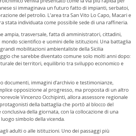
rolchimico veniva presentato come la via più rapida per
panese si immaginava un futuro fatto di impianti, serbatoi,
avorazione del petrolio. L’area tra San Vito Lo Capo, Macari e
a stata individuata come possibile sede di una raffineria.
ampia, trasversale, fatta di amministratori, cittadini,
l mondo scientifico e uomini delle istituzioni. Una battaglia
randi mobilitazioni ambientaliste della Sicilia
aggio che sarebbe diventato comune solo molti anni dopo:
turale dei territori, equilibrio tra sviluppo economico e
rso documenti, immagini d’archivio e testimonianze,
emplice opposizione al progresso, ma proposta di un altro
’onorevole Vincenzo Occhipinti, allora assessore regionale
rotagonisti della battaglia che portò al blocco del
 conclusiva della giornata, con la collocazione di una
luogo simbolo della vicenda.
gli adulti o alle istituzioni. Uno dei passaggi più