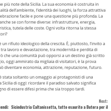
 più note della Sicilia. La sua economia è costruita in
lità dell’ambiente, l’identità dei luoghi, la forza attrattiva
elebrazione facile e pone una questione più profonda. La
i, anche se con forme diverse: infrastrutture, energia,
stica, tutela delle coste. Ogni volta ritorna la stessa
tori?
n rifiuto ideologico della crescita. È, piuttosto, l’invito a
 tra lavoro e devastazione, tra modernità e perdita di
strò che una comunità può opporsi a un destino già scritto
o, oggi ammirato da migliaia di visitatori, è la prova
uò diventare economia, attrazione, reputazione, futuro.
è stata soltanto un omaggio ai protagonisti di una
 Sicilia di oggi: ricordare il paradiso salvato significa
gno di essere difesi prima che sia troppo tardi.
Next:
cendi:
Sicindustria Caltanissetta, tutto esaurito a Butera per il