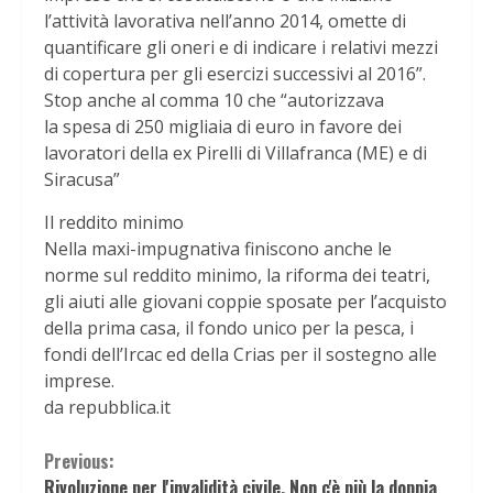
l’attività lavorativa nell’anno 2014, omette di
quantificare gli oneri e di indicare i relativi mezzi
di copertura per gli esercizi successivi al 2016”.
Stop anche al comma 10 che “autorizzava
la spesa di 250 migliaia di euro in favore dei
lavoratori della ex Pirelli di Villafranca (ME) e di
Siracusa”
Il reddito minimo
Nella maxi-impugnativa finiscono anche le
norme sul reddito minimo, la riforma dei teatri,
gli aiuti alle giovani coppie sposate per l’acquisto
della prima casa, il fondo unico per la pesca, i
fondi dell’Ircac ed della Crias per il sostegno alle
imprese.
da repubblica.it
Continue
Previous:
Rivoluzione per l'invalidità civile. Non c'è più la doppia