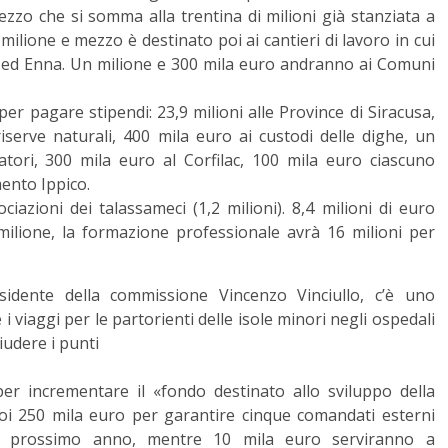
 mezzo che si somma alla trentina di milioni già stanziata a
ilione e mezzo è destinato poi ai cantieri di lavoro in cui
a ed Enna. Un milione e 300 mila euro andranno ai Comuni
per pagare stipendi: 23,9 milioni alle Province di Siracusa,
iserve naturali, 400 mila euro ai custodi delle dighe, un
atori, 300 mila euro al Corfilac, 100 mila euro ciascuno
mento Ippico.
ociazioni dei talassameci (1,2 milioni). 8,4 milioni di euro
n milione, la formazione professionale avrà 16 milioni per
esidente della commissione Vincenzo Vinciullo, c’è uno
i viaggi per le partorienti delle isole minori negli ospedali
iudere i punti
er incrementare il «fondo destinato allo sviluppo della
 poi 250 mila euro per garantire cinque comandati esterni
r il prossimo anno, mentre 10 mila euro serviranno a