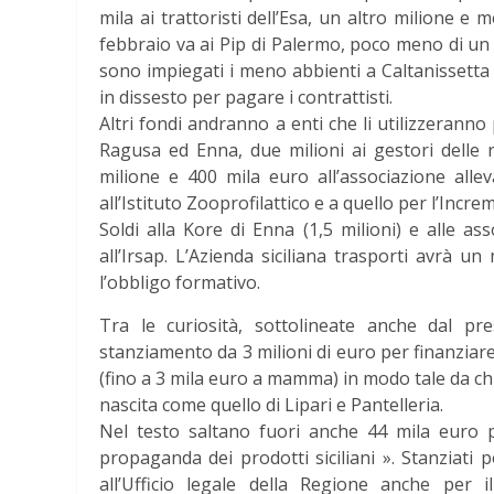
mila ai trattoristi dell’Esa, un altro milione e
febbraio va ai Pip di Palermo, poco meno di un m
sono impiegati i meno abbienti a Caltanissett
in dissesto per pagare i contrattisti.
Altri fondi andranno a enti che li utilizzeranno 
Ragusa ed Enna, due milioni ai gestori delle r
milione e 400 mila euro all’associazione allev
all’Istituto Zooprofilattico e a quello per l’Incre
Soldi alla Kore di Enna (1,5 milioni) e alle ass
all’Irsap. L’Azienda siciliana trasporti avrà u
l’obbligo formativo.
Tra le curiosità, sottolineate anche dal pr
stanziamento da 3 milioni di euro per finanziare 
(fino a 3 mila euro a mamma) in modo tale da ch
nascita come quello di Lipari e Pantelleria.
Nel testo saltano fuori anche 44 mila euro p
propaganda dei prodotti siciliani ». Stanziati
all’Ufficio legale della Regione anche pe