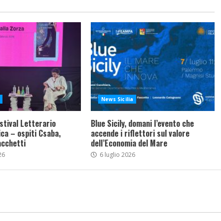
News Sicilia
stival Letterario
Blue Sicily, domani l’evento che
ca – ospiti Csaba,
accende i riflettori sul valore
acchetti
dell’Economia del Mare
26
6 luglio 2026