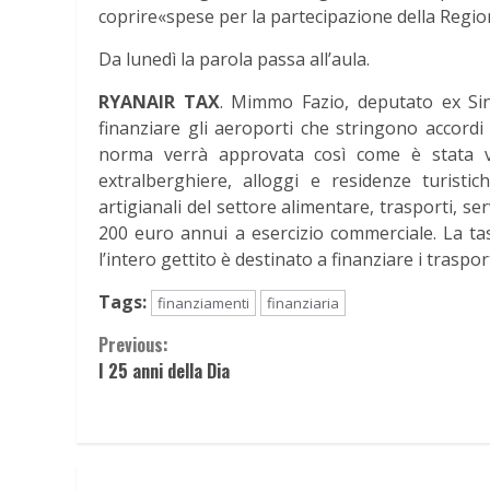
coprire«spese per la partecipazione della Regio
Da lunedì la parola passa all’aula.
RYANAIR TAX
. Mimmo Fazio, deputato ex Sin
finanziare gli aeroporti che stringono accordi 
norma verrà approvata così come è stata va
extralberghiere, alloggi e residenze turistich
artigianali del settore alimentare, trasporti, s
200 euro annui a esercizio commerciale. La t
l’intero gettito è destinato a finanziare i traspor
Tags:
finanziamenti
finanziaria
Continue
Previous:
I 25 anni della Dia
Reading