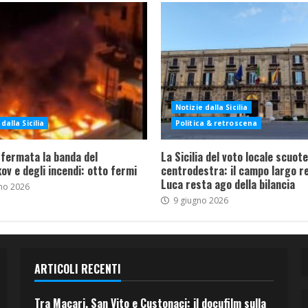
Notizie dalla Sicilia
dalla Sicilia
Politica & retroscena
 fermata la banda del
La Sicilia del voto locale scuote 
ov e degli incendi: otto fermi
centrodestra: il campo largo re
Luca resta ago della bilancia
no 2026
9 giugno 2026
ARTICOLI RECENTI
Tra Macari, San Vito e Custonaci: il docufilm sulla