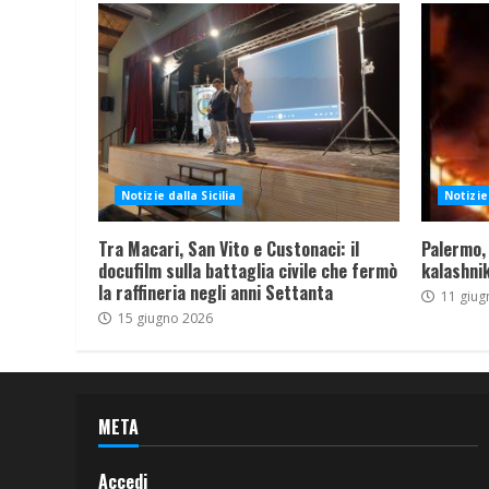
Notizie dalla Sicilia
Notizie 
Tra Macari, San Vito e Custonaci: il
Palermo,
docufilm sulla battaglia civile che fermò
kalashnik
la raffineria negli anni Settanta
11 giug
15 giugno 2026
META
Accedi