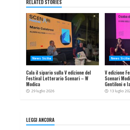
RELATED STORIES
News Sicilia
News Sicilia
Cala il sipario sulla V edizione del
V edizione Fe
Festival Letterario Scenari – W
Scenari Modi
Modica
Gentiloni e I
29 luglio 2026
13 luglio 20
LEGGI ANCORA