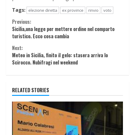
Tags:
elezione diretta
ex province
rinvio
voto
Continue
Previous:
Sicilia,una legge per mettere ordine nel comparto
Reading
turistico. Ecco cosa cambia
Next:
Meteo in Sicilia, finito il gelo: stasera arriva lo
Scirocco. Nubifragi nel weekend
RELATED STORIES