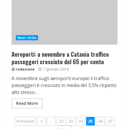
News Sicilia
Aeroporti: a novembre a Catania traffico
passeggeri cresciuto del 65 per cento
redazione
7 gennaio 2014
A novembre sugli aeroporti europei il traffico
passeggeri é cresciuto in media del 3,5% rispetto
allo stesso...
Read More
Navigazione
Previous
1
…
22
23
24
25
26
27