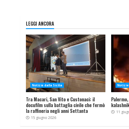
LEGGI ANCORA
Notizie dalla Sicilia
Notizie 
Tra Macari, San Vito e Custonaci: il
Palermo,
docufilm sulla battaglia civile che fermò
kalashnik
la raffineria negli anni Settanta
11 giug
15 giugno 2026