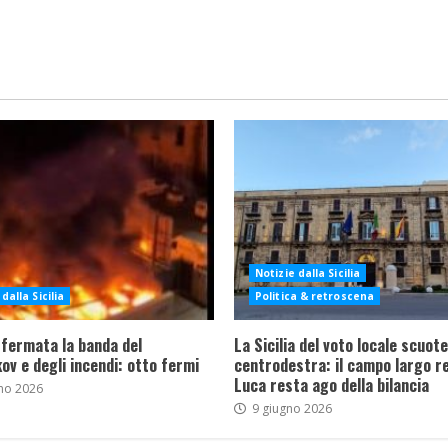
Notizie dalla Sicilia
dalla Sicilia
Politica & retroscena
 fermata la banda del
La Sicilia del voto locale scuote 
ov e degli incendi: otto fermi
centrodestra: il campo largo re
Luca resta ago della bilancia
no 2026
9 giugno 2026