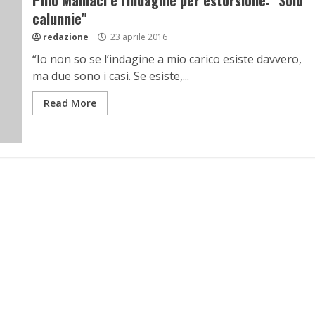
Pino Maniaci e l'indagine per estorsione: "Solo
calunnie"
redazione
23 aprile 2016
“Io non so se l’indagine a mio carico esiste davvero,
ma due sono i casi. Se esiste,...
Read More