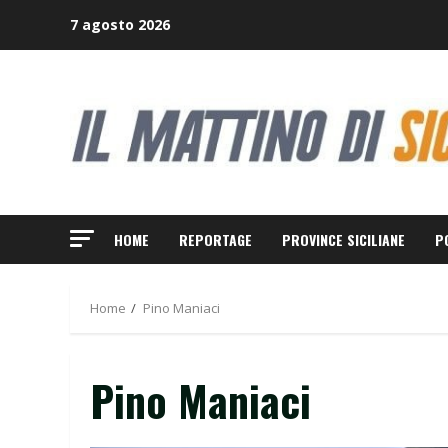
Skip
7 agosto 2026
to
content
HOME
REPORTAGE
PROVINCE SICILIANE
P
Home
Pino Maniaci
Pino Maniaci