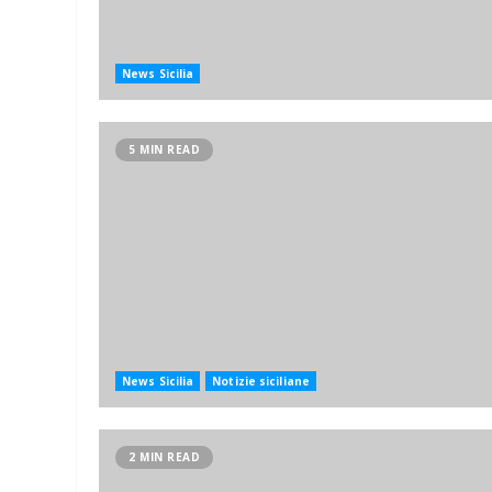
News Sicilia
5 MIN READ
News Sicilia
Notizie siciliane
2 MIN READ