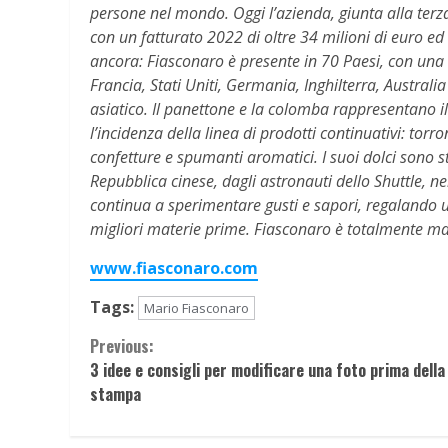
persone nel mondo. Oggi l’azienda, giunta alla terza
con un fatturato 2022 di oltre 34 milioni di euro ed 
ancora: Fiasconaro è presente in 70 Paesi, con una cr
Francia, Stati Uniti, Germania, Inghilterra, Austral
asiatico. Il panettone e la colomba rappresentano il
l’incidenza della linea di prodotti continuativi: tor
confetture e spumanti aromatici.
I suoi dolci sono st
Repubblica cinese, dagli astronauti dello Shuttle, ne
continua a sperimentare gusti e sapori, regalando un 
migliori materie prime. Fiasconaro è totalmente made
www.fiasconaro.com
Tags:
Mario Fiasconaro
Continue
Previous:
3 idee e consigli per modificare una foto prima della
Reading
stampa