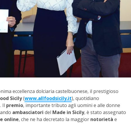
onima eccellenza dolciaria castelbuonese, il prestigioso
Food Sicily
(
www.allfoodsicily.it
), quotidiano
 Il
premio
, importante tributo agli uomini e alle donne
tando
ambasciatori
del
Made in Sicily
, è stato assegnato
ne
online
, che ne ha decretato la maggior
notorietà
e