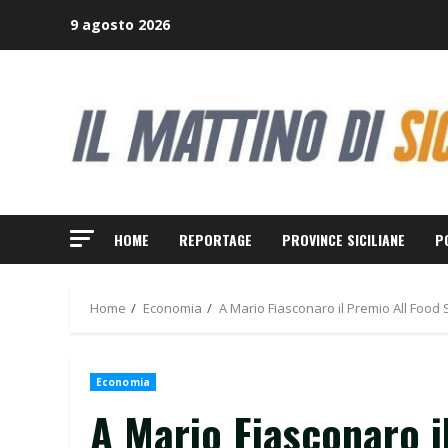
Skip
9 agosto 2026
to
content
HOME
REPORTAGE
PROVINCE SICILIANE
P
Home
Economia
A Mario Fiasconaro il Premio All Food S
Economia
A Mario Fiasconaro il