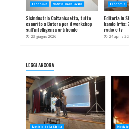
Economia
Notizie dalla Sicilia
Economia
Sicindustria Caltanissetta, tutto
Editoria in Si
esaurito a Butera per il workshop
bando Irfis: 
sull’intelligenza artificiale
radio e tv
23 giugno 2026
24 aprile 20
LEGGI ANCORA
Notizie dalla Sicilia
Notizie 