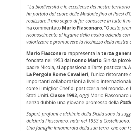
“
La biodiversità e le eccellenze del nostro territori
ha portato dal cuore delle Madonie fino ai Paesi d’O
realizzare il mio sogno di far conoscere in tutto il m
ha commentato
Mario Fiasconaro
. “
Questo prem
riconoscimento al legame della nostra azienda con i
valorizzare e promuovere la ricchezza della nostra a
Mario Fiasconaro
rappresenta la
terza gener
fondata nel 1953 dal
nonno Mario
. Sin da picco
padre Nicola, si appassiona all’arte pasticcera. 
La Pergola Rome Cavalieri
, l’unico ristorante
importanti collaborazioni a livello internaziona
come il miglior Chef di pasticceria nel mondo, e
Stati Uniti.
Classe 1992
, oggi Mario Fiasconaro
senza dubbio una giovane promessa della
Pasti
Sapori, profumi e alchimie della Sicilia sono la sugg
dolciaria Fiasconaro, nata nel 1953 a Castelbuono, 
Una famiglia innamorata della sua terra, che con i su