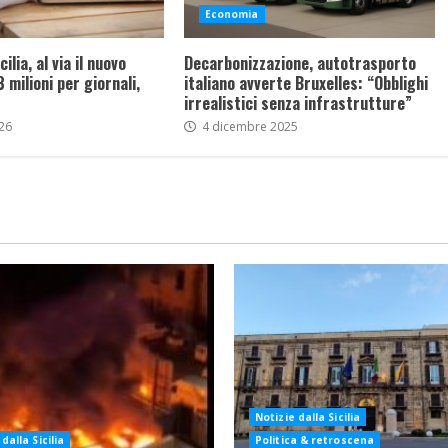
Economia
cilia, al via il nuovo
Decarbonizzazione, autotrasporto
3 milioni per giornali,
italiano avverte Bruxelles: “Obblighi
irrealistici senza infrastrutture”
26
4 dicembre 2025
Notizie dalla Sicilia
dalla Sicilia
Politica & retroscena