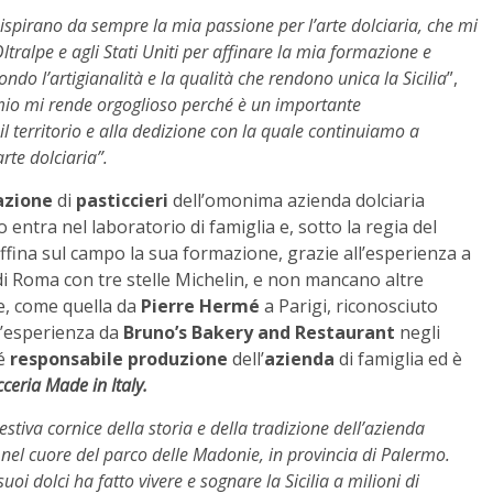
o ispirano da sempre la mia passione per l’arte dolciaria, che mi
ltralpe e agli Stati Uniti per affinare la mia formazione e
ondo l’artigianalità e la qualità che rendono unica la Sicilia
”,
io mi rende orgoglioso perché è un importante
l territorio e alla dedizione con la quale continuiamo a
rte dolciaria”.
azione
di
pasticcieri
dell’omonima azienda dolciaria
lo entra nel laboratorio di famiglia e, sotto la regia del
Affina sul campo la sua formazione, grazie all’esperienza a
 di Roma con tre stelle Michelin, e non mancano altre
le, come quella da
Pierre Hermé
a Parigi, riconosciuto
 l’esperienza da
Bruno’s Bakery and Restaurant
negli
 é
responsabile produzione
dell’
azienda
di famiglia ed è
cceria Made in Italy.
estiva cornice della storia e della tradizione dell’azienda
nel cuore del parco delle Madonie, in provincia di Palermo.
oi dolci ha fatto vivere e sognare la Sicilia a milioni di