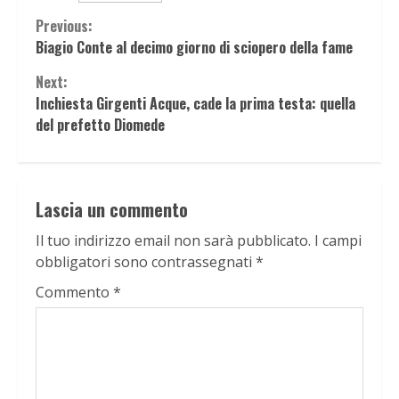
Continue
Previous:
Biagio Conte al decimo giorno di sciopero della fame
Reading
Next:
Inchiesta Girgenti Acque, cade la prima testa: quella
del prefetto Diomede
Lascia un commento
Il tuo indirizzo email non sarà pubblicato.
I campi
obbligatori sono contrassegnati
*
Commento
*