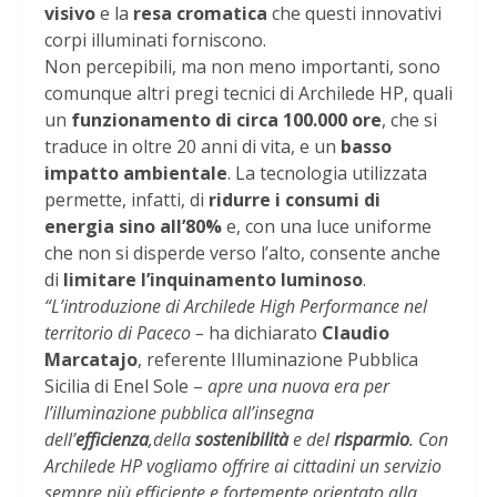
visivo
e la
resa cromatica
che questi innovativi
corpi illuminati forniscono.
Non percepibili, ma non meno importanti, sono
comunque altri pregi tecnici di Archilede HP, quali
un
funzionamento di circa 100.000 ore
, che si
traduce in oltre 20 anni di vita, e un
basso
impatto ambientale
. La tecnologia utilizzata
permette, infatti, di
ridurre i consumi di
energia sino all’80%
e, con una luce uniforme
che non si disperde verso l’alto, consente anche
di
limitare l’inquinamento luminoso
.
“L’introduzione di Archilede High Performance nel
territorio di Paceco –
ha dichiarato
Claudio
Marcatajo
, referente Illuminazione Pubblica
Sicilia di Enel Sole –
apre una nuova era per
l’illuminazione pubblica all’insegna
dell’
efficienza
,
della
sostenibilità
e del
risparmio
. Con
Archilede HP vogliamo offrire ai cittadini un servizio
sempre più efficiente e fortemente orientato alla