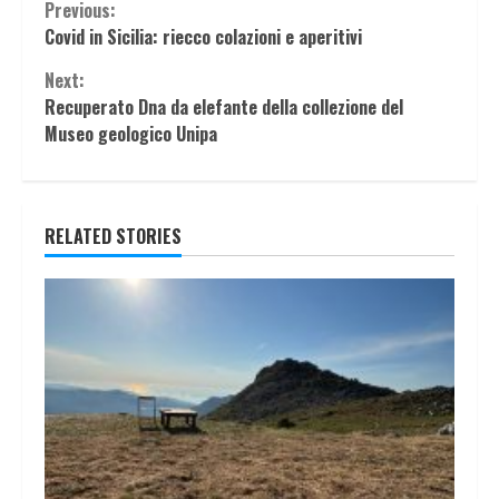
Continue
Previous:
Covid in Sicilia: riecco colazioni e aperitivi
Reading
Next:
Recuperato Dna da elefante della collezione del
Museo geologico Unipa
RELATED STORIES