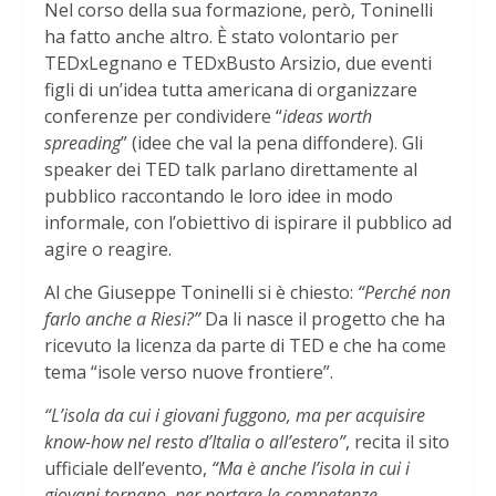
Nel corso della sua formazione, però, Toninelli
ha fatto anche altro. È stato volontario per
TEDxLegnano e TEDxBusto Arsizio, due eventi
figli di un’idea tutta americana di organizzare
conferenze per condividere “
ideas worth
spreading
” (idee che val la pena diffondere). Gli
speaker dei TED talk parlano direttamente al
pubblico raccontando le loro idee in modo
informale, con l’obiettivo di ispirare il pubblico ad
agire o reagire.
Al che Giuseppe Toninelli si è chiesto:
“Perché non
farlo anche a Riesi?”
Da li nasce il progetto che ha
ricevuto la licenza da parte di TED e che ha come
tema “isole verso nuove frontiere”.
“L’isola da cui i giovani fuggono, ma per acquisire
know-how nel resto d’Italia o all’estero”
, recita il sito
ufficiale dell’evento,
“Ma è anche l’isola in cui i
giovani tornano, per portare le competenze