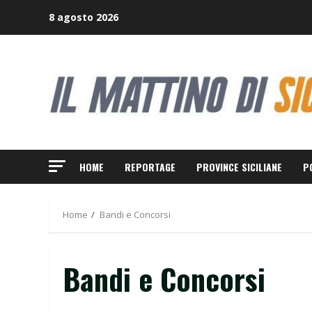
Skip
8 agosto 2026
to
content
HOME
REPORTAGE
PROVINCE SICILIANE
P
Home
Bandi e Concorsi
Bandi e Concorsi