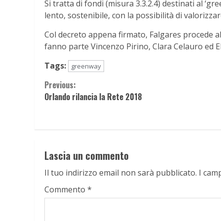
Si tratta di fondi (misura 3.3.2.4) destinati al ‘g
lento, sostenibile, con la possibilità di valorizza
Col decreto appena firmato, Falgares procede al
fanno parte Vincenzo Pirino, Clara Celauro ed El
Tags:
greenway
Continue
Previous:
Orlando rilancia la Rete 2018
Reading
Lascia un commento
Il tuo indirizzo email non sarà pubblicato.
I cam
Commento
*