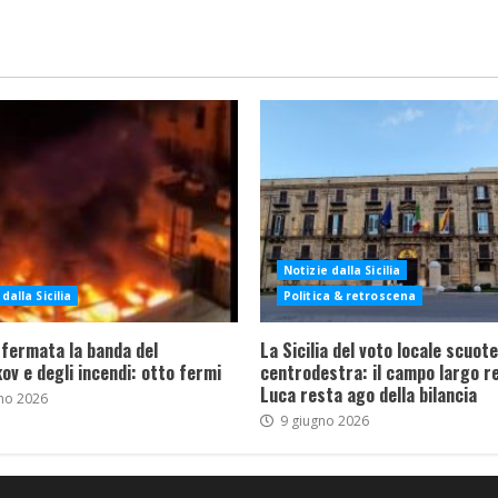
Notizie dalla Sicilia
dalla Sicilia
Politica & retroscena
 fermata la banda del
La Sicilia del voto locale scuote 
ov e degli incendi: otto fermi
centrodestra: il campo largo re
Luca resta ago della bilancia
no 2026
9 giugno 2026