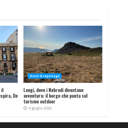
Storie & reportage
il
Longi, dove i Nebrodi diventano
spira, De
avventura: il borgo che punta sul
turismo outdoor
4 giugno 2026