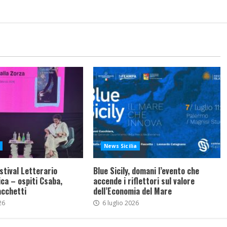
News Sicilia
stival Letterario
Blue Sicily, domani l’evento che
ca – ospiti Csaba,
accende i riflettori sul valore
acchetti
dell’Economia del Mare
26
6 luglio 2026