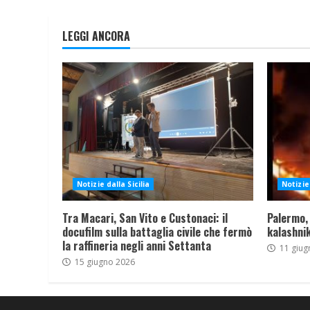
LEGGI ANCORA
Notizie dalla Sicilia
Notizie 
Tra Macari, San Vito e Custonaci: il
Palermo,
docufilm sulla battaglia civile che fermò
kalashnik
la raffineria negli anni Settanta
11 giug
15 giugno 2026