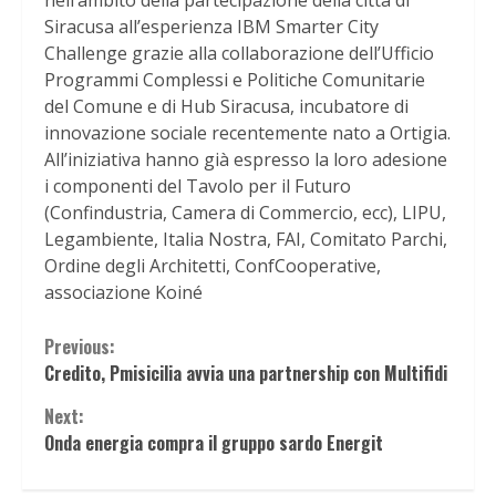
nell’ambito della partecipazione della città di
Siracusa all’esperienza IBM Smarter City
Challenge grazie alla collaborazione dell’Ufficio
Programmi Complessi e Politiche Comunitarie
del Comune e di Hub Siracusa, incubatore di
innovazione sociale recentemente nato a Ortigia.
All’iniziativa hanno già espresso la loro adesione
i componenti del Tavolo per il Futuro
(Confindustria, Camera di Commercio, ecc), LIPU,
Legambiente, Italia Nostra, FAI, Comitato Parchi,
Ordine degli Architetti, ConfCooperative,
associazione Koiné
Continue
Previous:
Credito, Pmisicilia avvia una partnership con Multifidi
Reading
Next:
Onda energia compra il gruppo sardo Energit