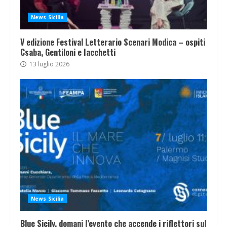
News Sicilia
V edizione Festival Letterario Scenari Modica – ospiti
Csaba, Gentiloni e Iacchetti
13 luglio 2026
News Sicilia
Blue Sicily, domani l’evento che accende i riflettori sul