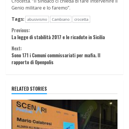
Crocetta. “Il sindaco ci chieda di fare intervenire il
Genio militare e lo faremo”.
Tags:
abusivismo
Cambiano
crocetta
Continue
Previous:
La legge di stabilità 2017 e le ricadute in Sicilia
Reading
Next:
Sono 171 i Comuni commissariati per mafia. Il
rapporto di Openpolis
RELATED STORIES