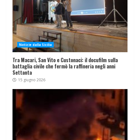
Notizie dalla Sicilia
Tra Macari, San Vito e Custonaci: il docufilm sulla
battaglia civile che fermò la raffineria negli anni
Settanta
15 giugno 2026