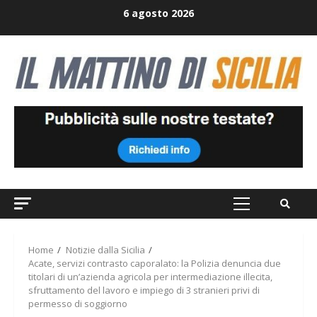
Skip
6 agosto 2026
to
content
Primary
Menu
Home
Notizie dalla Sicilia
Acate, servizi contrasto caporalato: la Polizia denuncia due
titolari di un’azienda agricola per intermediazione illecita,
sfruttamento del lavoro e impiego di 3 stranieri privi di
permesso di soggiorno