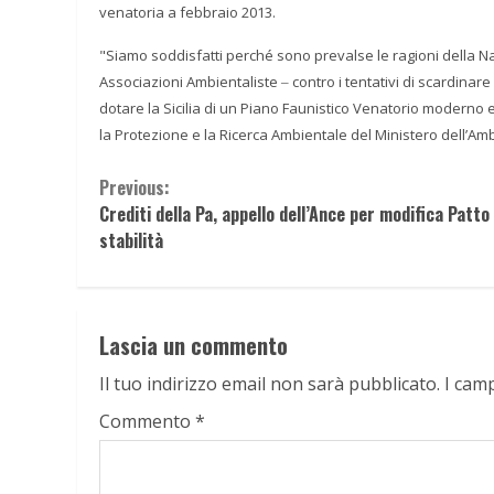
venatoria a febbraio 2013.
"Siamo soddisfatti perché sono prevalse le ragioni della Nat
Associazioni Ambientaliste
contro i tentativi di scardinar
–
dotare la Sicilia di un Piano Faunistico Venatorio moderno e 
la Protezione e la Ricerca Ambientale del Ministero
dell’Amb
Continue
Previous:
Crediti della Pa, appello dell’Ance per modifica Patto 
Reading
stabilità
Lascia un commento
Il tuo indirizzo email non sarà pubblicato.
I cam
Commento
*