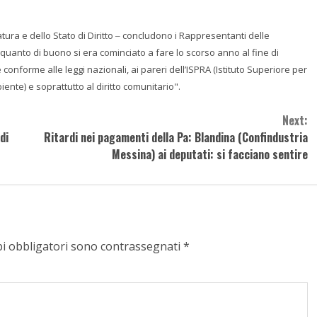
ura e dello Stato di Diritto
concludono i Rappresentanti delle
–
e quanto di buono si era cominciato a fare lo scorso anno al fine di
conforme alle leggi nazionali, ai pareri dell’ISPRA (Istituto Superiore per
iente) e soprattutto al diritto comunitario".
Next:
di
Ritardi nei pagamenti della Pa: Blandina (Confindustria
Messina) ai deputati: si facciano sentire
pi obbligatori sono contrassegnati
*