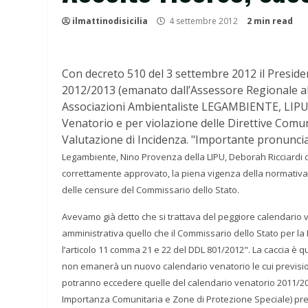
ilmattinodisicilia
4 settembre 2012
2 min read
Con decreto 510 del 3 settembre 2012 il Preside
2012/2013 (emanato dall’Assessore Regionale all
Associazioni Ambientaliste LEGAMBIENTE, LIPU
Venatorio e per violazione delle Direttive Comun
Valutazione di Incidenza.
"Importante pronunci
Legambiente, Nino Provenza della LIPU, Deborah Ricciardi
correttamente approvato, la piena vigenza della normativa
delle
censure del Commissario dello Stato.
Avevamo già detto che si trattava del peggiore calendario ve
amministrativa quello che il Commissario dello Stato per la
l’articolo 11 comma 21 e 22 del DDL 801/2012".
La caccia è q
non emanerà un nuovo calendario venatorio le cui previsio
potranno eccedere quelle del calendario venatorio 2011/2
Importanza Comunitaria e Zone di Protezione
Speciale) pr