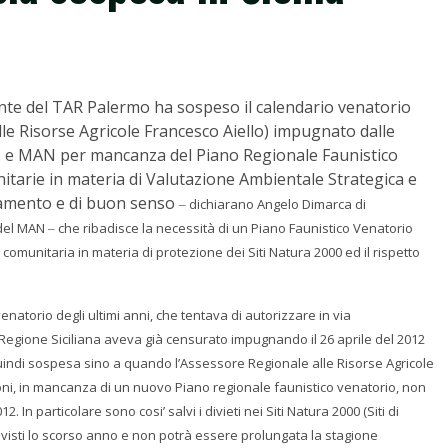
nte del TAR Palermo ha sospeso il calendario venatorio
e Risorse Agricole Francesco Aiello) impugnato dalle
 e MAN per mancanza del Piano Regionale Faunistico
itarie in materia di Valutazione Ambientale Strategica e
amento e di buon senso
dichiarano Angelo Dimarca di
–
 del MAN
che ribadisce la necessità di un Piano Faunistico Venatorio
–
 comunitaria in materia di
protezione dei Siti Natura 2000 ed il rispetto
natorio degli ultimi anni, che tentava di autorizzare in via
 Regione Siciliana aveva già censurato impugnando il 26 aprile del 2012
uindi sospesa sino a quando l’Assessore Regionale alle Risorse Agricole
ni, in mancanza di un nuovo Piano regionale faunistico venatorio, non
012.
In particolare sono cosi’ salvi i divieti nei Siti Natura 2000 (Siti di
evisti lo scorso anno e non potrà essere prolungata la stagione