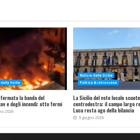
Notizie dalla Sicilia
dalla Sicilia
Politica & retroscena
 fermata la banda del
La Sicilia del voto locale scuote 
ov e degli incendi: otto fermi
centrodestra: il campo largo re
Luca resta ago della bilancia
no 2026
9 giugno 2026