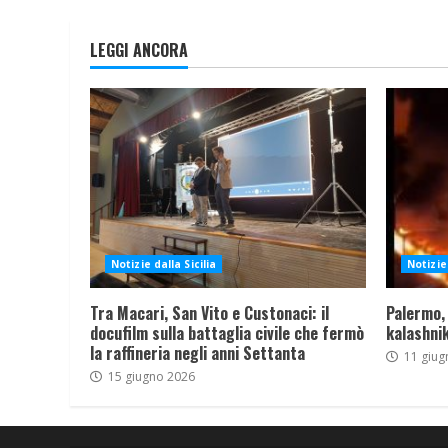
LEGGI ANCORA
Notizie dalla Sicilia
Notizie 
Tra Macari, San Vito e Custonaci: il
Palermo,
docufilm sulla battaglia civile che fermò
kalashnik
la raffineria negli anni Settanta
11 giug
15 giugno 2026