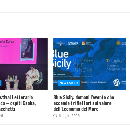
News Sicilia
stival Letterario
Blue Sicily, domani l’evento che
ca – ospiti Csaba,
accende i riflettori sul valore
acchetti
dell’Economia del Mare
26
6 luglio 2026