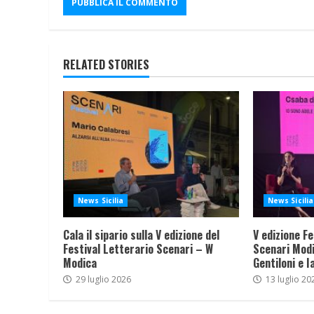
RELATED STORIES
News Sicilia
News Sicilia
Cala il sipario sulla V edizione del
V edizione Fe
Festival Letterario Scenari – W
Scenari Modi
Modica
Gentiloni e I
29 luglio 2026
13 luglio 20