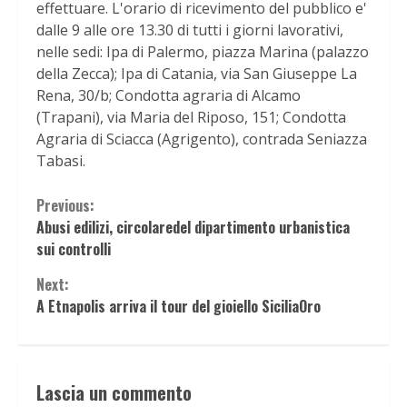
effettuare. L'orario di ricevimento del pubblico e'
dalle 9 alle ore 13.30 di tutti i giorni lavorativi,
nelle sedi: Ipa di Palermo, piazza Marina (palazzo
della Zecca); Ipa di Catania, via San Giuseppe La
Rena, 30/b; Condotta agraria di Alcamo
(Trapani), via Maria del Riposo, 151; Condotta
Agraria di Sciacca (Agrigento), contrada Seniazza
Tabasi.
Continue
Previous:
Abusi edilizi, circolaredel dipartimento urbanistica
Reading
sui controlli
Next:
A Etnapolis arriva il tour del gioiello SiciliaOro
Lascia un commento