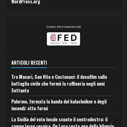
WordPress.org
Questo sito è associato alla
ARTICOLI RECENTI
Tra Macari, San Vito e Custonaci: il docufilm sulla
battaglia civile che fermò la raffineria negli anni
Settanta
Palermo, fermata la banda del kalashnikov e degli
incendi: otto fermi
La Sicilia del voto locale scuote il centrodestra: il
campo largo respira, De Luca resta ago della bilancia