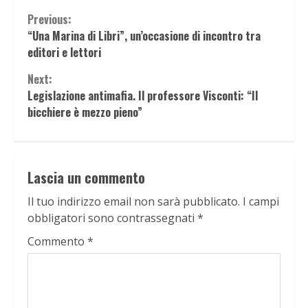
Continue
Previous:
“Una Marina di Libri”, un’occasione di incontro tra
Reading
editori e lettori
Next:
Legislazione antimafia. Il professore Visconti: “Il
bicchiere è mezzo pieno”
Lascia un commento
Il tuo indirizzo email non sarà pubblicato.
I campi
obbligatori sono contrassegnati
*
Commento
*