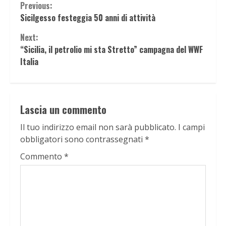
Continue
Previous:
Sicilgesso festeggia 50 anni di attività
Reading
Next:
“Sicilia, il petrolio mi sta Stretto” campagna del WWF
Italia
Lascia un commento
Il tuo indirizzo email non sarà pubblicato.
I campi
obbligatori sono contrassegnati
*
Commento
*