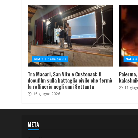
Notizie dalla Sicilia
Notizie 
Tra Macari, San Vito e Custonaci: il
Palermo,
docufilm sulla battaglia civile che fermò
kalashnik
la raffineria negli anni Settanta
11 giug
15 giugno 2026
META