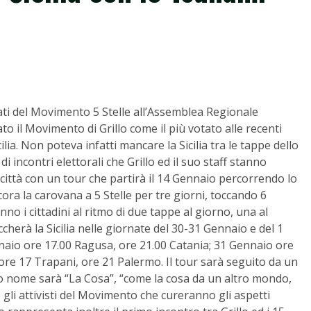
ati del Movimento 5 Stelle all’Assemblea Regionale
to il Movimento di Grillo come il più votato alle recenti
ilia. Non poteva infatti mancare la Sicilia tra le tappe dello
i incontri elettorali che Grillo ed il suo staff stanno
0 città con un tour che partirà il 14 Gennaio percorrendo lo
ncora la carovana a 5 Stelle per tre giorni, toccando 6
no i cittadini al ritmo di due tappe al giorno, una al
erà la Sicilia nelle giornate del 30-31 Gennaio e del 1
naio ore 17.00 Ragusa, ore 21.00 Catania; 31 Gennaio ore
 ore 17 Trapani, ore 21 Palermo. Il tour sarà seguito da un
uo nome sarà “La Cosa”, “come la cosa da un altro mondo,
 gli attivisti del Movimento che cureranno gli aspetti