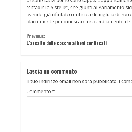
organizzativi per le varie tappe. L’appuntamento
“cittadini a 5 stelle”, che giunti al Parlamento s
avendo già rifiutato centinaia di migliaia di euro
alacremente per innescare un cambiamento dell’
Continue
Previous:
L’assalto delle cosche ai beni confiscati
Reading
Lascia un commento
Il tuo indirizzo email non sarà pubblicato.
I cam
Commento
*