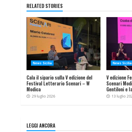
RELATED STORIES
News Sicilia
News Sicilia
Cala il sipario sulla V edizione del
V edizione Fe
Festival Letterario Scenari – W
Scenari Modi
Modica
Gentiloni e I
29 luglio 2026
13 luglio 20
LEGGI ANCORA