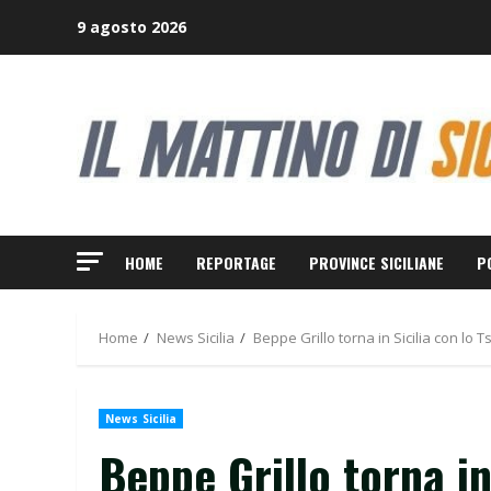
Skip
9 agosto 2026
to
content
HOME
REPORTAGE
PROVINCE SICILIANE
P
Home
News Sicilia
Beppe Grillo torna in Sicilia con lo 
News Sicilia
Beppe Grillo torna in