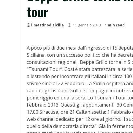
tour
ilmattinodisicilia
11 gennaio 2013
1 min read
A poco più di due mesi dall’ingresso di 15 deput
Siciliana, con un successo politico che ha decreta
consultazioni regionali, Beppe Grillo torna in Sic
“Tsunami Tour”. Così è stata battezzata la serie d
allestendo per incontrare gli italiani in circa 10
stivale sino al 22 Febbraio. La Sicilia ospiterà a
capoluoghi isolani. Grillo e compagni incontreran
pomeriggio ed una la sera. Lo Tsunami Tour tocch
Febbraio 2013. Questi gli appuntamenti: 30 Gen
17.00 Siracusa, ore 21 Caltanissetta; 1 Febbraio
web channel dedicato per 12 ore al giorno. Il s
quello della democrazia diretta”. Già in fermento