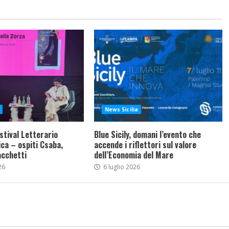
News Sicilia
stival Letterario
Blue Sicily, domani l’evento che
ca – ospiti Csaba,
accende i riflettori sul valore
acchetti
dell’Economia del Mare
26
6 luglio 2026