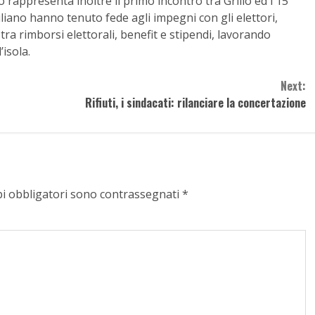
 rappresenta inoltre il primo incontro tra Grillo ed i 15
iciliano hanno tenuto fede agli impegni con gli elettori,
 tra rimborsi elettorali, benefit e stipendi, lavorando
isola.
Next:
Rifiuti, i sindacati: rilanciare la concertazione
pi obbligatori sono contrassegnati
*