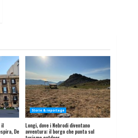
Storie & reportage
il
Longi, dove i Nebrodi diventano
spira, De
avventura: il borgo che punta sul
turismo outdoor