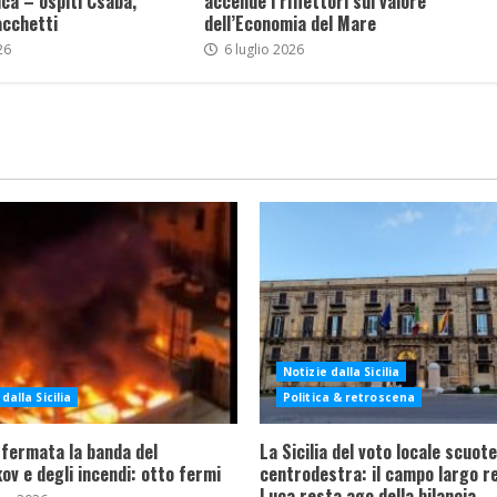
ca – ospiti Csaba,
accende i riflettori sul valore
acchetti
dell’Economia del Mare
26
6 luglio 2026
Notizie dalla Sicilia
dalla Sicilia
Politica & retroscena
 fermata la banda del
La Sicilia del voto locale scuote 
ov e degli incendi: otto fermi
centrodestra: il campo largo re
Luca resta ago della bilancia