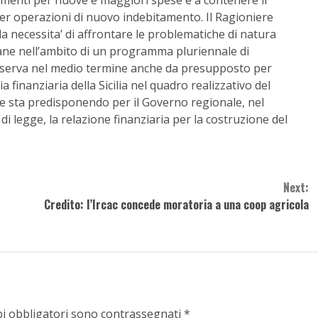
dimenti per nuove e maggiori spese e a contenere il
per operazioni di nuovo indebitamento. Il Ragioniere
la necessita’ di affrontare le problematiche di natura
liane nell’ambito di un programma pluriennale di
 serva nel medio termine anche da presupposto per
 finanziaria della Sicilia nel quadro realizzativo del
e sta predisponendo per il Governo regionale, nel
di legge, la relazione finanziaria per la costruzione del
Next:
Credito: l’Ircac concede moratoria a una coop agricola
pi obbligatori sono contrassegnati
*