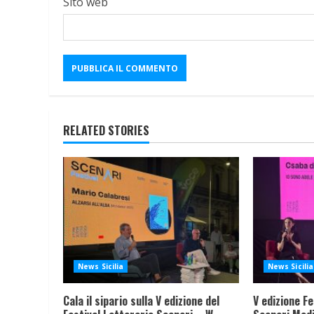
Sito web
RELATED STORIES
News Sicilia
News Sicilia
Cala il sipario sulla V edizione del
V edizione Fe