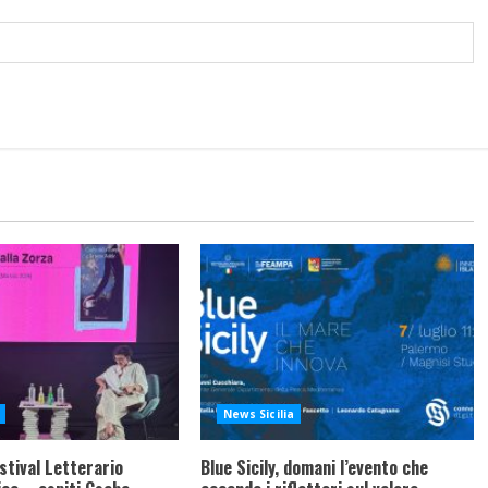
News Sicilia
stival Letterario
Blue Sicily, domani l’evento che