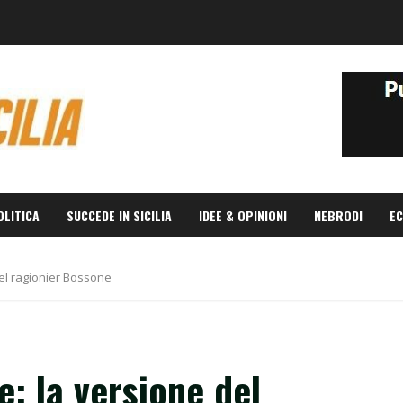
OLITICA
SUCCEDE IN SICILIA
IDEE & OPINIONI
NEBRODI
EC
del ragionier Bossone
e: la versione del