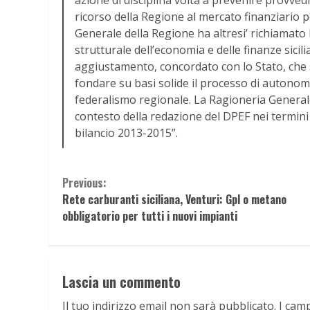
azione di disciplina volta a prevenire provve
ricorso della Regione al mercato finanziario 
Generale della Regione ha altresi’ richiamato 
strutturale dell’economia e delle finanze sici
aggiustamento, concordato con lo Stato, che
fondare su basi solide il processo di autonomia
federalismo regionale. La Ragioneria General
contesto della redazione del DPEF nei termini 
bilancio 2013-2015”.
Continue
Previous:
Rete carburanti siciliana, Venturi: Gpl o metano
Reading
obbligatorio per tutti i nuovi impianti
Lascia un commento
Il tuo indirizzo email non sarà pubblicato.
I cam