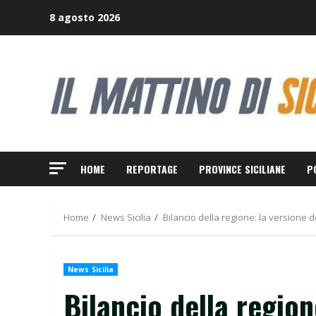
Skip
8 agosto 2026
to
content
HOME
REPORTAGE
PROVINCE SICILIANE
P
Home
News Sicilia
Bilancio della regione: la versione 
News Sicilia
Bilancio della region