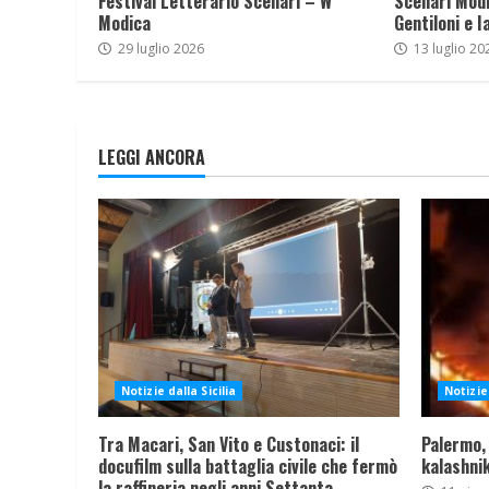
Festival Letterario Scenari – W
Scenari Modi
Modica
Gentiloni e I
29 luglio 2026
13 luglio 20
LEGGI ANCORA
Notizie dalla Sicilia
Notizie 
Tra Macari, San Vito e Custonaci: il
Palermo,
docufilm sulla battaglia civile che fermò
kalashnik
la raffineria negli anni Settanta