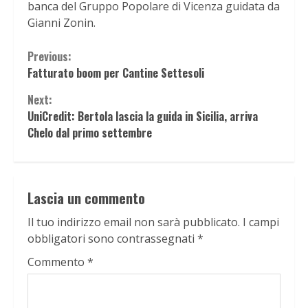
banca del Gruppo Popolare di Vicenza guidata da
Gianni Zonin.
Continue
Previous:
Fatturato boom per Cantine Settesoli
Reading
Next:
UniCredit: Bertola lascia la guida in Sicilia, arriva
Chelo dal primo settembre
Lascia un commento
Il tuo indirizzo email non sarà pubblicato.
I campi
obbligatori sono contrassegnati
*
Commento
*