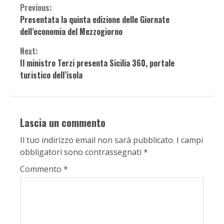
Continue
Previous:
Presentata la quinta edizione delle Giornate
Reading
dell’economia del Mezzogiorno
Next:
Il ministro Terzi presenta Sicilia 360, portale
turistico dell’isola
Lascia un commento
Il tuo indirizzo email non sarà pubblicato.
I campi
obbligatori sono contrassegnati
*
Commento
*