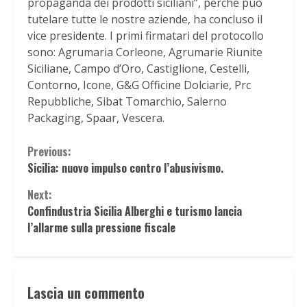
propaganda dei prodotti siciliani”, perché può
tutelare tutte le nostre aziende, ha concluso il
vice presidente. I primi firmatari del protocollo
sono: Agrumaria Corleone, Agrumarie Riunite
Siciliane, Campo d’Oro, Castiglione, Cestelli,
Contorno, Icone, G&G Officine Dolciarie, Prc
Repubbliche, Sibat Tomarchio, Salerno
Packaging, Spaar, Vescera.
Continue
Previous:
Sicilia: nuovo impulso contro l’abusivismo.
Reading
Next:
Confindustria Sicilia Alberghi e turismo lancia
l’allarme sulla pressione fiscale
Lascia un commento