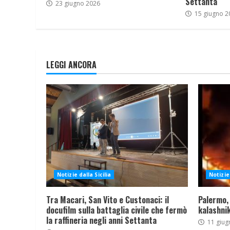
Settanta
23 giugno 2026
15 giugno 2
LEGGI ANCORA
Notizie dalla Sicilia
Notizie 
Tra Macari, San Vito e Custonaci: il
Palermo,
docufilm sulla battaglia civile che fermò
kalashnik
la raffineria negli anni Settanta
11 giug