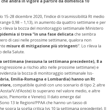
 che andrà in vigore a partire da domenica 10
do 15-28 dicembre 2020, l’indice di trasmissibilità Rt medio
3 (range 0,98 – 1,13), in aumento da quattro settimane e per
Lo rileva la bozza del monitoraggio settimanale Ministero
pidemia si trova “in una fase delicata
che sembra
ro di casi nelle prossime settimane, qualora non
ente
misure di mitigazione più stringent
i”. Lo rileva la
 della Salute.
ta settimana (nessuna la settimana precedente), 8 a
 progressione a rischio alto nelle prossime settimane) e
evidenzia la bozza di monitoraggio settimanale Iss-
abria, Emilia-Romagna e Lombardia) hanno un Rt
riore,
compatibile quindi con uno scenario di tipo 2; altre
d’Aosta/V./d’Aoste) lo superano nel valore medio, e altre
azio, Piemonte e Veneto). Il dato emerge dal
 Sono 13 le Regioni/PPAA che hanno un tasso di
 sopra la soglia critica (vs 10 la settimana precedente). Il