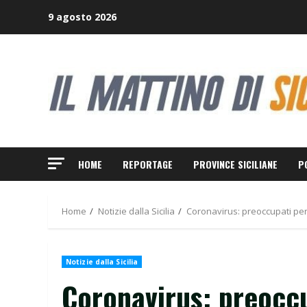
Skip
9 agosto 2026
to
content
HOME
REPORTAGE
PROVINCE SICILIANE
P
Home
Notizie dalla Sicilia
Coronavirus: preoccupati per 
Notizie dalla Sicilia
Coronavirus: preoccup