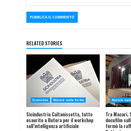
RELATED STORIES
Economia
Notizie dalla Sicilia
Notizie dalla
Sicindustria Caltanissetta, tutto
Tra Macari, S
esaurito a Butera per il workshop
docufilm sull
sull’intelligenza artificiale
fermò la raff