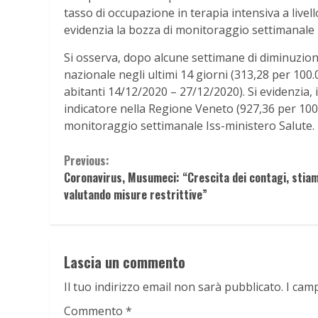
tasso di occupazione in terapia intensiva a livell
evidenzia la bozza di monitoraggio settimanale I
Si osserva, dopo alcune settimane di diminuzion
nazionale negli ultimi 14 giorni (313,28 per 10
abitanti 14/12/2020 – 27/12/2020). Si evidenzia, i
indicatore nella Regione Veneto (927,36 per 100.0
monitoraggio settimanale Iss-ministero Salute.
Continue
Previous:
Coronavirus, Musumeci: “Crescita dei contagi, stia
Reading
valutando misure restrittive”
Lascia un commento
Il tuo indirizzo email non sarà pubblicato.
I cam
Commento
*