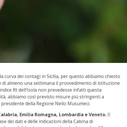
 curva dei contagi in Sicilia, per questo abbiamo chiesto
re di almeno una settimana il provvedimento di istituzione
indice Rt dell’Isola non prevedesse infatti questa
ità, abbiamo così previsto misure più stringenti a
 il presidente della Regione Nello Musumeci.
 Calabria, Emilia Romagna, Lombardia e Veneto.
Il
e dei dati e delle indicazioni della Cabina di