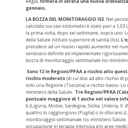
Regia,
firmerà in serata una nuova ordinanza
gennaio.
LA BOZZA DEL MONITORAGGIO ISS
. Nel perio
calcolato sui casi sintomatici è stato pari a 1,0
la prima volta, dopo sei settimane, sopra uno. 
della Salute-Istituto superiore di sanità (Iss).
L’e
preludere ad un nuovo rapido aumento nel nume
venissero definite ed implementate rigorosam
bozza di monitoraggio settimanale Iss-ministero
Sono 12 le Regioni/PPAA a rischio alto ques
rischio moderato
(di cui due ad alto rischio di
solo una Regione (Toscana) a rischio basso. Lo 
ministero della Salute.
Tre Regioni/PPAA (Cal
puntuale maggiore di 1 anche nel valore infe
6 (Liguria, Molise, Sardegna, Sicilia, Umbria, V. 
quattro lo raggiungono (Puglia) o lo sfiorano (L
monitoraggio settimanale Iss-ministero Salute.
occupazione in terapia intensiva e/o aree mediche