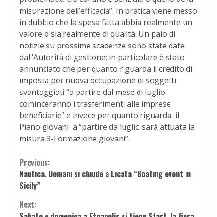
misurazione dell’efficacia”. In pratica viene messo
in dubbio che la spesa fatta abbia realmente un
valore o sia realmente di qualità. Un paio di
notizie su prossime scadenze sono state date
dall’Autorità di gestione: in particolare è stato
annunciato che per quanto riguarda il credito di
imposta per nuova occupazione di soggetti
svantaggiati “a partire dal mese di luglio
cominceranno i trasferimenti alle imprese
beneficiarie” e invece per quanto riguarda il
Piano giovani a “partire da luglio sarà attuata la
misura 3-Formazione giovani”.
Continue
Previous:
Nautica. Domani si chiude a Licata “Boating event in
Reading
Sicily”
Next:
Sabato e domenica a Etnapolis si tiene Start, la fiera