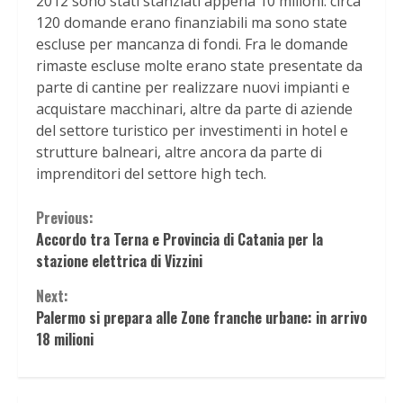
2012 sono stati stanziati appena 10 milioni: circa
120 domande erano finanziabili ma sono state
escluse per mancanza di fondi. Fra le domande
rimaste escluse molte erano state presentate da
parte di cantine per realizzare nuovi impianti e
acquistare macchinari, altre da parte di aziende
del settore turistico per investimenti in hotel e
strutture balneari, altre ancora da parte di
imprenditori del settore high tech.
Continue
Previous:
Accordo tra Terna e Provincia di Catania per la
Reading
stazione elettrica di Vizzini
Next:
Palermo si prepara alle Zone franche urbane: in arrivo
18 milioni