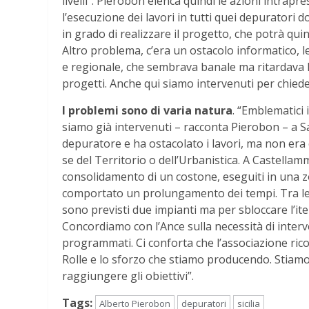
livelli”. Pierobon elenca quindi le azioni intrap
l’esecuzione dei lavori in tutti quei depuratori do
in grado di realizzare il progetto, che potrà qui
Altro problema, c’era un ostacolo informatico, leg
e regionale, che sembrava banale ma ritardava la
progetti. Anche qui siamo intervenuti per chieder
I problemi sono di varia natura
. “Emblematici 
siamo già intervenuti – racconta Pierobon – a S
depuratore e ha ostacolato i lavori, ma non era
se del Territorio o dell’Urbanistica. A Castella
consolidamento di un costone, eseguiti in una zo
comportato un prolungamento dei tempi. Tra le 
sono previsti due impianti ma per sbloccare l’iter
Concordiamo con l’Ance sulla necessità di interv
programmati. Ci conforta che l’associazione rico
Rolle e lo sforzo che stiamo producendo. Stiam
raggiungere gli obiettivi”.
Tags:
Alberto Pierobon
depuratori
sicilia