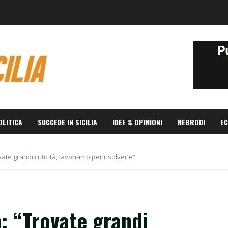
OLITICA
SUCCEDE IN SICILIA
IDEE & OPINIONI
NEBRODI
EC
te grandi criticità, lavoriamo per risolverle”
: “Trovate grandi