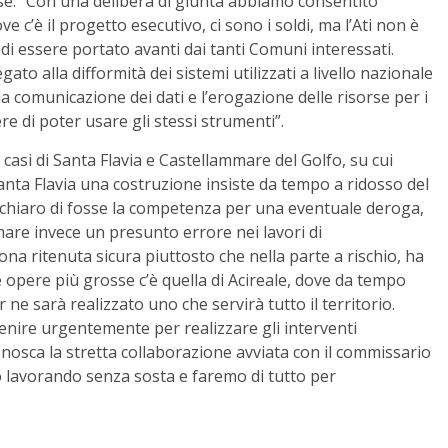
rese: “Con una delibera di giunta abbiamo consentito
ve c’è il progetto esecutivo, ci sono i soldi, ma l’Ati non è
ndi essere portato avanti dai tanti Comuni interessati.
ato alla difformità dei sistemi utilizzati a livello nazionale
 comunicazione dei dati e l’erogazione delle risorse per i
e di poter usare gli stessi strumenti”.
i casi di Santa Flavia e Castellammare del Golfo, su cui
anta Flavia una costruzione insiste da tempo a ridosso del
 chiaro di fosse la competenza per una eventuale deroga,
mmare invece un presunto errore nei lavori di
na ritenuta sicura piuttosto che nella parte a rischio, ha
opere più grosse c’è quella di Acireale, dove da tempo
 ne sarà realizzato uno che servirà tutto il territorio.
enire urgentemente per realizzare gli interventi
nosca la stretta collaborazione avviata con il commissario
o lavorando senza sosta e faremo di tutto per