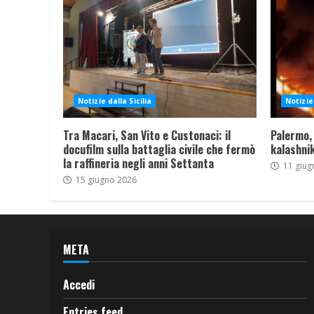
Notizie dalla Sicilia
Notizie 
Tra Macari, San Vito e Custonaci: il
Palermo,
docufilm sulla battaglia civile che fermò
kalashnik
la raffineria negli anni Settanta
11 giug
15 giugno 2026
META
Accedi
Entries feed