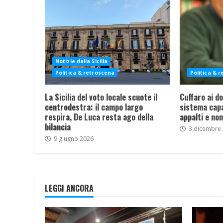
Notizie dalla Sicilia
Politica & retroscena
Politica & 
La Sicilia del voto locale scuote il
Cuffaro ai dom
centrodestra: il campo largo
sistema capa
respira, De Luca resta ago della
appalti e nom
bilancia
3 dicembre
9 giugno 2026
LEGGI ANCORA