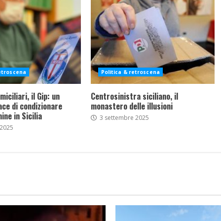
retroscena
Politica & retroscena
iciliari, il Gip: un
Centrosinistra siciliano, il
ce di condizionare
monastero delle illusioni
ine in Sicilia
3 settembre 2025
 2025