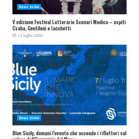
News Sicilia
V edizione Festival Letterario Scenari Modica – ospiti
Csaba, Gentiloni e Iacchetti
13 luglio 2026
News Sicilia
Blue Sicily, domani l’evento che accende i riflettori sul