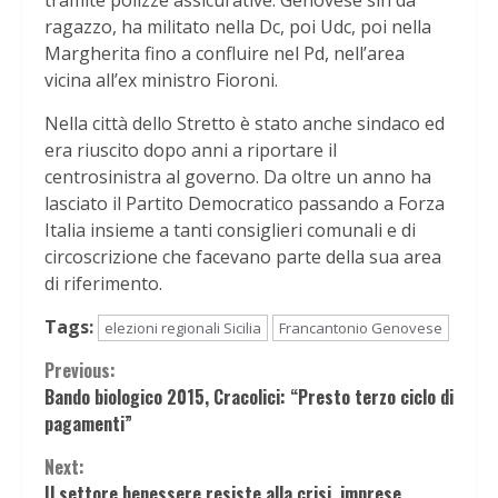
tramite polizze assicurative. Genovese sin da
ragazzo, ha militato nella Dc, poi Udc, poi nella
Margherita fino a confluire nel Pd, nell’area
vicina all’ex ministro Fioroni.
Nella città dello Stretto è stato anche sindaco ed
era riuscito dopo anni a riportare il
centrosinistra al governo. Da oltre un anno ha
lasciato il Partito Democratico passando a Forza
Italia insieme a tanti consiglieri comunali e di
circoscrizione che facevano parte della sua area
di riferimento.
Tags:
elezioni regionali Sicilia
Francantonio Genovese
Continue
Previous:
Bando biologico 2015, Cracolici: “Presto terzo ciclo di
Reading
pagamenti”
Next:
Il settore benessere resiste alla crisi, imprese