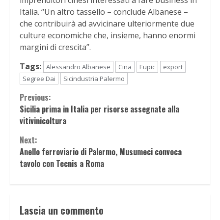
Italia. “Un altro tassello – conclude Albanese –
che contribuirà ad avvicinare ulteriormente due
culture economiche che, insieme, hanno enormi
margini di crescita”.
Tags:
Alessandro Albanese
Cina
Eupic
export
Segree Dai
Sicindustria Palermo
Continue
Previous:
Sicilia prima in Italia per risorse assegnate alla
Reading
vitivinicoltura
Next:
Anello ferroviario di Palermo, Musumeci convoca
tavolo con Tecnis a Roma
Lascia un commento