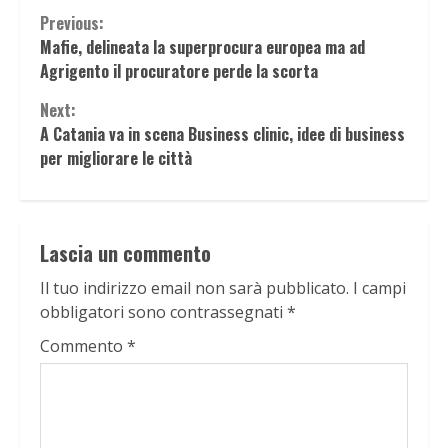
Continue
Previous:
Mafie, delineata la superprocura europea ma ad
Reading
Agrigento il procuratore perde la scorta
Next:
A Catania va in scena Business clinic, idee di business
per migliorare le città
Lascia un commento
Il tuo indirizzo email non sarà pubblicato.
I campi
obbligatori sono contrassegnati
*
Commento
*