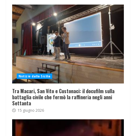
Notizie dalla Sicilia
Tra Macari, San Vito e Custonaci: il docufilm sulla
battaglia civile che fermò la raffineria negli anni
Settanta
15 giugno 2026