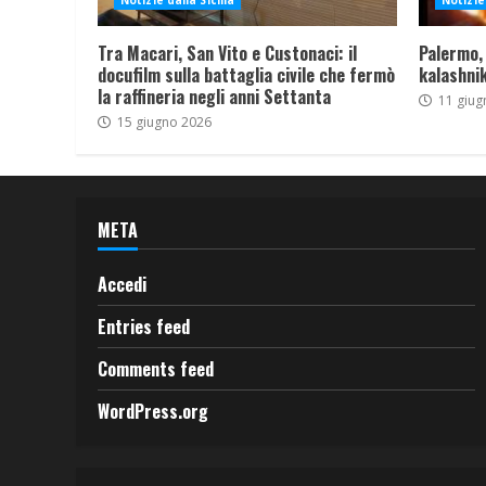
Notizie dalla Sicilia
Notizie 
Tra Macari, San Vito e Custonaci: il
Palermo,
docufilm sulla battaglia civile che fermò
kalashnik
la raffineria negli anni Settanta
11 giug
15 giugno 2026
META
Accedi
Entries feed
Comments feed
WordPress.org