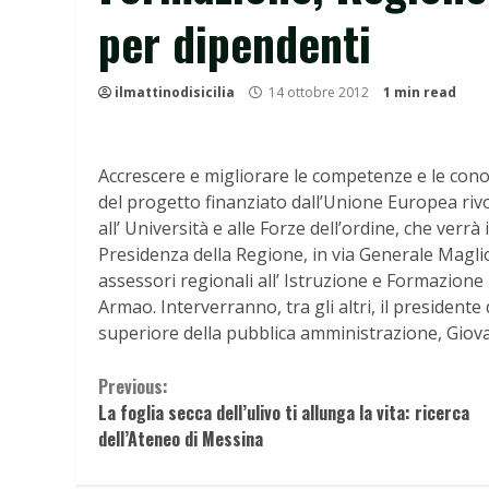
per dipendenti
ilmattinodisicilia
14 ottobre 2012
1 min read
Accrescere e migliorare le competenze e le conos
del progetto finanziato dall’Unione Europea rivo
all’ Università e alle Forze dell’ordine, che verrà 
Presidenza della Regione, in via Generale Maglio
assessori regionali all’ Istruzione e Formazione
Armao. Interverranno, tra gli altri, il president
superiore della pubblica amministrazione, Giova
Continue
Previous:
La foglia secca dell’ulivo ti allunga la vita: ricerca
Reading
dell’Ateneo di Messina