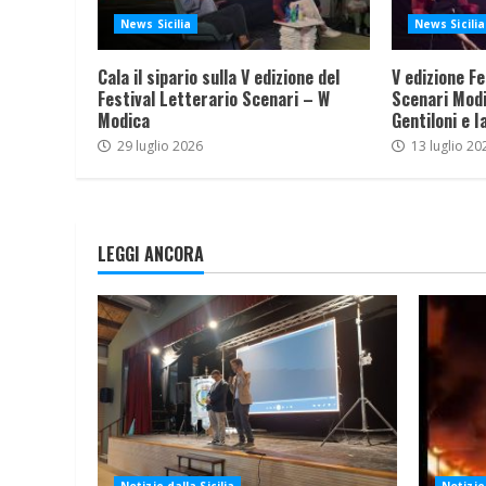
News Sicilia
News Sicilia
Cala il sipario sulla V edizione del
V edizione Fe
Festival Letterario Scenari – W
Scenari Modi
Modica
Gentiloni e I
29 luglio 2026
13 luglio 20
LEGGI ANCORA