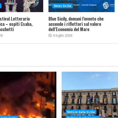
News Sicilia
stival Letterario
Blue Sicily, domani l’evento che
ca – ospiti Csaba,
accende i riflettori sul valore
acchetti
dell’Economia del Mare
26
6 luglio 2026
Notizie dalla Sicilia