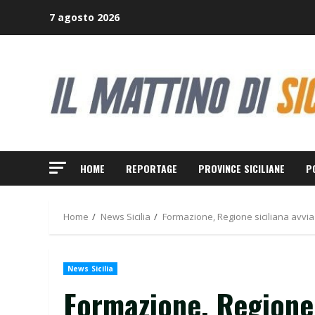
Skip
7 agosto 2026
to
content
HOME
REPORTAGE
PROVINCE SICILIANE
P
Home
News Sicilia
Formazione, Regione siciliana avvia
News Sicilia
Formazione, Regione 