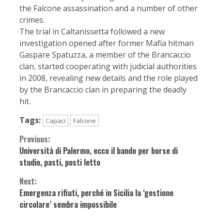
the Falcone assassination and a number of other
crimes.
The trial in Caltanissetta followed a new
investigation opened after former Mafia hitman
Gaspare Spatuzza, a member of the Brancaccio
clan, started cooperating with judicial authorities
in 2008, revealing new details and the role played
by the Brancaccio clan in preparing the deadly
hit.
Tags:
Capaci
Falcone
Continue
Previous:
Università di Palermo, ecco il bando per borse di
Reading
studio, pasti, posti letto
Next:
Emergenza rifiuti, perché in Sicilia la ‘gestione
circolare’ sembra impossibile