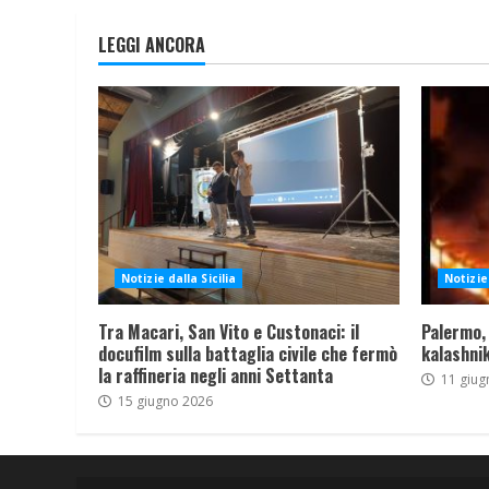
LEGGI ANCORA
Notizie dalla Sicilia
Notizie 
Tra Macari, San Vito e Custonaci: il
Palermo,
docufilm sulla battaglia civile che fermò
kalashnik
la raffineria negli anni Settanta
11 giug
15 giugno 2026