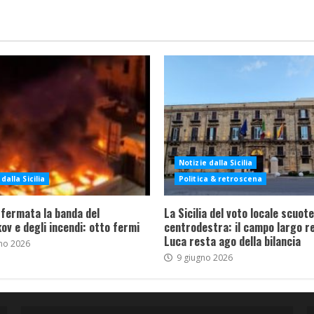
Notizie dalla Sicilia
dalla Sicilia
Politica & retroscena
 fermata la banda del
La Sicilia del voto locale scuote 
ov e degli incendi: otto fermi
centrodestra: il campo largo re
Luca resta ago della bilancia
no 2026
9 giugno 2026