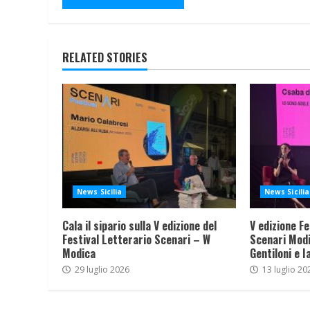
RELATED STORIES
News Sicilia
News Sicilia
Cala il sipario sulla V edizione del
V edizione Fe
Festival Letterario Scenari – W
Scenari Modi
Modica
Gentiloni e I
29 luglio 2026
13 luglio 20