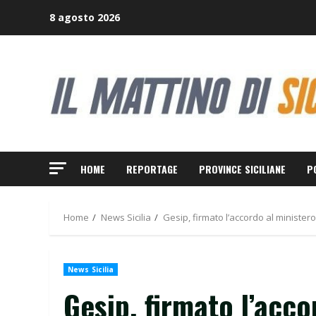
Skip
8 agosto 2026
to
content
HOME
REPORTAGE
PROVINCE SICILIANE
P
Home
News Sicilia
Gesip, firmato l’accordo al minister
News Sicilia
Gesip, firmato l’acco