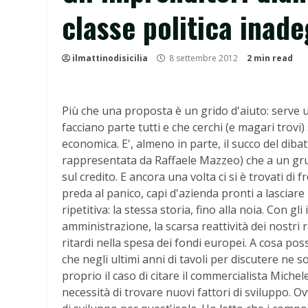
classe politica inad
ilmattinodisicilia
8 settembre 2012
2 min read
Più che una proposta è un grido d'aiuto: serve un 
facciano parte tutti e che cerchi (e magari trovi
economica. E', almeno in parte, il succo del dib
rappresentata da Raffaele Mazzeo) che a un grupp
sul credito. E ancora una volta ci si è trovati di f
preda al panico, capi d'azienda pronti a lasciare
ripetitiva: la stessa storia, fino alla noia. Con g
amministrazione, la scarsa reattività dei nostri 
ritardi nella spesa dei fondi europei. A cosa pos
che negli ultimi anni di tavoli per discutere ne so
proprio il caso di citare il commercialista Michel
necessità di trovare nuovi fattori di sviluppo. O