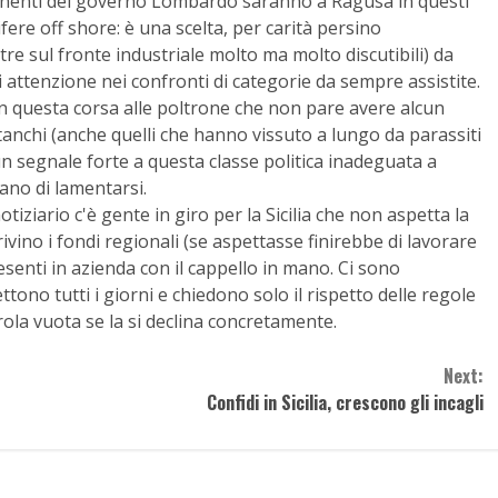
mponenti del governo Lombardo saranno a Ragusa in questi
fere off shore: è una scelta, per carità persino
altre sul fronte industriale molto ma molto discutibili) da
attenzione nei confronti di categorie da sempre assistite.
con questa corsa alle poltrone che non pare avere alcun
tanchi (anche quelli che hanno vissuto a lungo da parassiti
un segnale forte a questa classe politica inadeguata a
ano di lamentarsi.
ziario c'è gente in giro per la Sicilia che non aspetta la
ivino i fondi regionali (se aspettasse finirebbe di lavorare
resenti in azienda con il cappello in mano. Ci sono
tono tutti i giorni e chiedono solo il rispetto delle regole
rola vuota se la si declina concretamente.
Next:
Confidi in Sicilia, crescono gli incagli