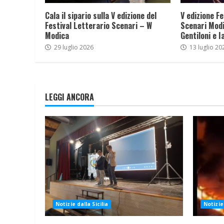
Cala il sipario sulla V edizione del
V edizione Fe
Festival Letterario Scenari – W
Scenari Modi
Modica
Gentiloni e I
29 luglio 2026
13 luglio 20
LEGGI ANCORA
Notizie dalla Sicilia
Notizie 