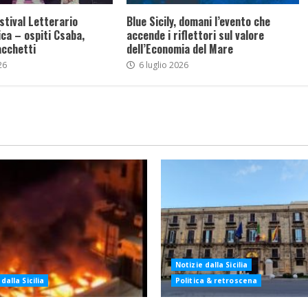
stival Letterario
Blue Sicily, domani l’evento che
ca – ospiti Csaba,
accende i riflettori sul valore
acchetti
dell’Economia del Mare
26
6 luglio 2026
Notizie dalla Sicilia
dalla Sicilia
Politica & retroscena