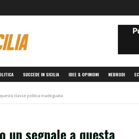
OLITICA
SUCCEDE IN SICILIA
IDEE & OPINIONI
NEBRODI
EC
 questa classe politica inadeguata
no un segnale a questa