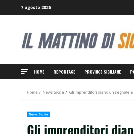
Skip
7 agosto 2026
to
content
HOME
REPORTAGE
PROVINCE SICILIANE
P
Home
News Sicilia
Gli imprenditori diano un segnale a
News Sicilia
Gli imprenditori dia