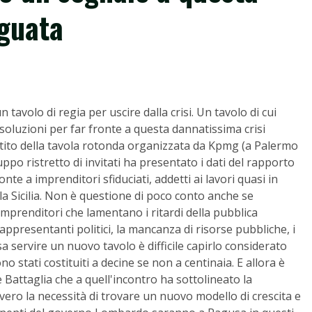
eguata
tavolo di regia per uscire dalla crisi. Un tavolo di cui
) soluzioni per far fronte a questa dannatissima crisi
attito della tavola rotonda organizzata da Kpmg (a Palermo
o ristretto di invitati ha presentato i dati del rapporto
ronte a imprenditori sfiduciati, addetti ai lavori quasi in
 la Sicilia. Non è questione di poco conto anche se
li imprenditori che lamentano i ritardi della pubblica
rappresentanti politici, la mancanza di risorse pubbliche, i
sa servire un nuovo tavolo è difficile capirlo considerato
no stati costituiti a decine se non a centinaia. E allora è
e Battaglia che a quell'incontro ha sottolineato la
vvero la necessità di trovare un nuovo modello di crescita e