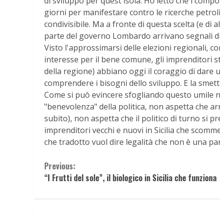
di sviluppo per quest'isola. Ho letto che i co
giorni per manifestare contro le ricerche petroli
condivisibile. Ma a fronte di questa scelta (e di 
parte del governo Lombardo arrivano segnali di 
Visto l'approssimarsi delle elezioni regionali, 
interesse per il bene comune, gli imprenditori s
della regione) abbiano oggi il coraggio di dare 
comprendere i bisogni dello sviluppo. E la smett
Come si può evincere sfogliando questo umile noti
"benevolenza" della politica, non aspetta che arr
subito), non aspetta che il politico di turno si p
imprenditori vecchi e nuovi in Sicilia che scommet
che tradotto vuol dire legalità che non è una pa
Continue
Previous:
“I Frutti del sole”, il biologico in Sicilia che funziona
Reading