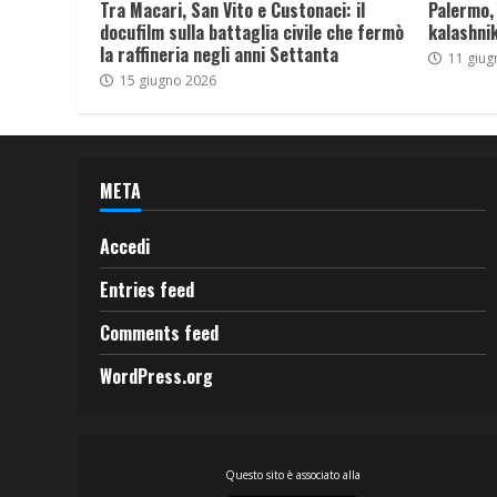
Tra Macari, San Vito e Custonaci: il
Palermo,
docufilm sulla battaglia civile che fermò
kalashnik
la raffineria negli anni Settanta
11 giug
15 giugno 2026
META
Accedi
Entries feed
Comments feed
WordPress.org
Questo sito è associato alla