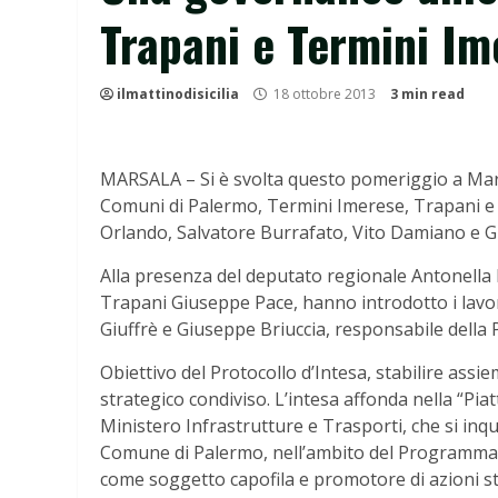
Trapani e Termini Im
ilmattinodisicilia
18 ottobre 2013
3 min read
MARSALA – Si è svolta questo pomeriggio a Marsal
Comuni di Palermo, Termini Imerese, Trapani e Ma
Orlando, Salvatore Burrafato, Vito Damiano e G
Alla presenza del deputato regionale Antonella 
Trapani Giuseppe Pace, hanno introdotto i lavor
Giuffrè e Giuseppe Briuccia, responsabile della PWC
Obiettivo del Protocollo d’Intesa, stabilire ass
strategico condiviso. L’intesa affonda nella “Pia
Ministero Infrastrutture e Trasporti, che si inqu
Comune di Palermo, nell’ambito del Programma “P
come soggetto capofila e promotore di azioni st