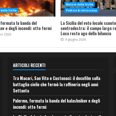
Notizie dalla Sicilia
dalla Sicilia
Politica & retroscena
 fermata la banda del
La Sicilia del voto locale scuote 
ov e degli incendi: otto fermi
centrodestra: il campo largo re
Luca resta ago della bilancia
no 2026
9 giugno 2026
ARTICOLI RECENTI
Tra Macari, San Vito e Custonaci: il docufilm sulla
battaglia civile che fermò la raffineria negli anni
Settanta
Palermo, fermata la banda del kalashnikov e degli
incendi: otto fermi