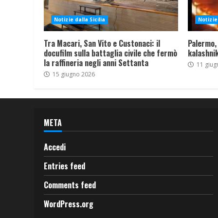
Notizie dalla Sicilia
Notizie 
Tra Macari, San Vito e Custonaci: il
Palermo,
docufilm sulla battaglia civile che fermò
kalashnik
la raffineria negli anni Settanta
11 giug
15 giugno 2026
META
Accedi
Entries feed
Comments feed
WordPress.org