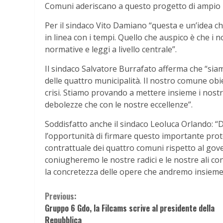
Comuni aderiscano a questo progetto di ampio 
Per il sindaco Vito Damiano “questa e un’idea 
in linea con i tempi. Quello che auspico è che i
normative e leggi a livello centrale”.
Il sindaco Salvatore Burrafato afferma che “siam
delle quattro municipalità. Il nostro comune obie
crisi. Stiamo provando a mettere insieme i nostri 
debolezze che con le nostre eccellenze”.
Soddisfatto anche il sindaco Leoluca Orlando: “D
l’opportunità di firmare questo importante proto
contrattuale dei quattro comuni rispetto al go
coniugheremo le nostre radici e le nostre ali con
la concretezza delle opere che andremo insieme a 
Continue
Previous:
Gruppo 6 Gdo, la Filcams scrive al presidente della
Reading
Repubblica