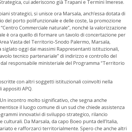
Strategica, cui aderiscono già Trapani e Termini lmerese.
iani strategici, si unisce ora Marsala, anch’essa dotata di
cio del porto polifunzionale e delle coste, la promozione
el “Centro Commerciale naturale”, nonché la valorizzazione
iale è ora quello di formare un tavolo di concertazione per
 Area Vasta del Territorio-Snodo Palermo, Marsala,
a siglato oggi dai massimi Rappresentanti istituzionali,
tavolo tecnico partenariale” di indirizzo e controllo del
 dal responsabile ministeriale del Programma “Territorio
ritte con altri soggetti istituzionali coinvolti nella
i appositi APQ.
“Un incontro molto significativo, che segna anche
 smentisce il luogo comune di un sud che chiede assistenza
rammi innovativi di sviluppo strategico, rilancio
 culturali. Da Marsala, da capo Boeo punta dell’Italia,
ariato e rafforzarci territorialmente. Spero che anche altri